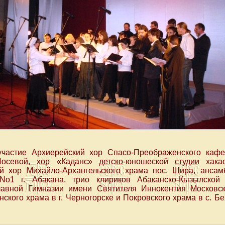
участие Архиерейский хор Спасо-Преображенского кафе
севой, хор «Каданс» детско-юношеской студии хакас
 хор Михайло-Архангельского храма пос. Шира, ансам
o1 г. Абакана, трио клириков Абаканско-Кызылской
лавной Гимназии имени Святителя Иннокентия Московск
ского храма в г. Черногорске и Покровского храма в с. Б