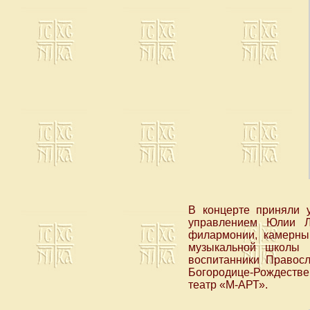
В концерте приняли 
управлением Юлии Ло
филармонии, камерный
музыкальной школы N
воспитанники Правос
Богородице-Рождествен
театр «М-АРТ».