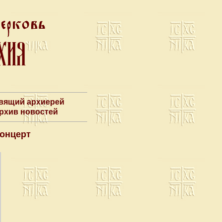
авящий архиерей
Архив новостей
концерт