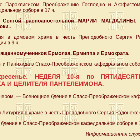
с Параклисисом Преображению Господню и Акафистом
ральном соборе в 17 ч.
к. Святой равноапостольной МАРИИ МАГДАЛИНЫ.
ки..
ия в домовом храме в честь Преподобного Сергия Р
и в 9 ч.
 Священномучеников Ермолая, Ермиппа и Ермократа.
 и Панихида в Спасо-Преображенском кафедральном собор
скресенье. НЕДЕЛЯ 10-я по ПЯТИДЕСЯ
А И ЦЕЛИТЕЛЯ ПАНТЕЛЕИМОНА.
вечером, — Всенощное бдение в Спасо-Преображенском каф
Литургия в храме в честь Преподобного Сергия Радонежско
бдение в Спасо-Преображенском кафедральном соборе в 1
Информационная служ