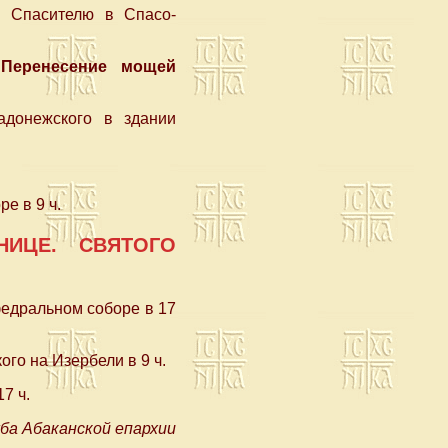
 Спасителю в Спасо-
 Перенесение мощей
адонежского в здании
е в 9 ч.
ТНИЦЕ. СВЯТОГО
едральном соборе в 17
го на Изербели в 9 ч.
7 ч.
ба Абаканской епархии