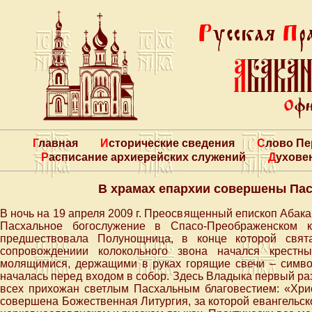
Главная
Исторические сведения
Слово П
Расписание архиерейских служений
Духове
В храмах епархии совершены Па
В ночь на 19 апреля 2009 г. Преосвященный епископ Абак
Пасхальное богослужение в Спасо-Преображенском к
предшествовала Полунощница, в конце которой свя
сопровождениии колокольного звона начался крестн
молящимися, держащими в руках горящие свечи – симво
началась перед входом в собор. Здесь Владыка первый ра
всех прихожан светлым Пасхальным благовестием: «Хрис
совершена Божественная Литургия, за которой евангельско