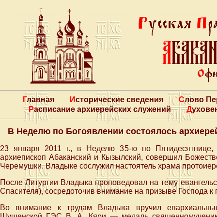
Главная
Исторические сведения
Слово П
Расписание архиерейских служений
Духове
В Неделю по Богоявлении состоялось архиере
23 января 2011 г., в Неделю 35-ю по Пятидесятнице
архиепископ Абаканский и Кызылский, совершил Божеств
Черемушки. Владыке сослужил настоятель храма протоиер
После Литургии Владыка проповедовал на тему евангельс
Спасителя), сосредоточив внимание на призыве Господа к 
Во внимание к трудам Владыка вручил епархиальные
Шушенской ГЭС В. А. Кяри — медаль священномученика