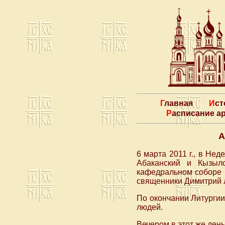
Главная
Ис
Расписание 
А
6 марта 2011 г., в Н
Абаканский и Кызыл
кафедральном соборе в
священники Димитрий 
По окончании Литургии
людей.
Вечером в этот же де