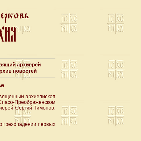
авящий архиерей
Архив новостей
ье
священный архиепископ
пасо-Преображенском
оиерей Сергий Тимонов,
 о грехопадении первых