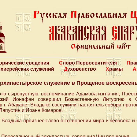
торические сведения
Слово Первосвятителя
Пр
архиерейских служений
Духовенство
Храмы
рхипастырское служение в Прощеное воскресен
еделю сыропустную, воспоминание Адамова изгнания, Прео
ский Ионафан совершил Божественную Литургию в С
 г. Абакане. Владыке сослужили настоятель собора прот
Ляпустин и Иоанн Комаров.
 Владыка произнес слово о сотворении мира и человека и
нь Преосвященный архипастырь совершил Чин прощения.