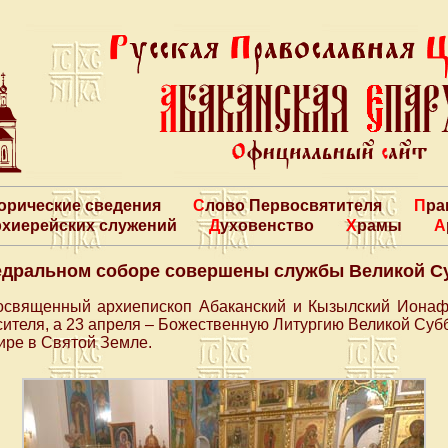
торические сведения
Слово Первосвятителя
Пр
архиерейских служений
Духовенство
Храмы
едральном соборе совершены службы Великой С
еосвященный архиепископ Абаканский и Кызылский Иона
ителя, а 23 апреля – Божественную Литургию Великой Суб
ире в Святой Земле.