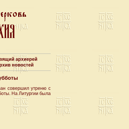
авящий архиерей
Архив новостей
убботы
фан совершил утреню с
боты. На Литургии была