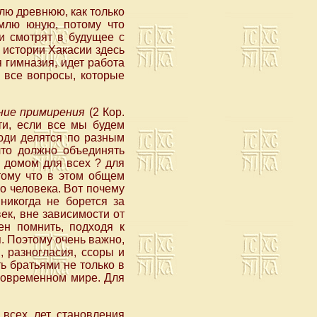
млю древнюю, как только
емлю юную, потому что
и смотрят в будущее с
 истории Хакасии здесь
 гимназия, идет работа
 все вопросы, которые
ние примирения
(2 Кор.
ти, если все мы будем
юди делятся по разным
что должно объединять
 домом для всех ? для
тому что в этом общем
о человека. Вот почему
никогда не борется за
ек, вне зависимости от
ен помнить, подходя к
я. Поэтому очень важно,
 разногласия, ссоры и
ь братьями не только в
современном мире. Для
 всех лет становления