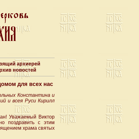
авящий архиерей
Архив новостей
омом для всех нас
тольных Константина и
ий и всея Руси Кирилл
ан! Уважаемый Виктор
но поздравить с этим
вящением храма святых