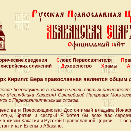
торические сведения
Слово Первосвятителя
Пр
архиерейских служений
Духовенство
Храмы
рх Кирилл: Вера православная является общим д
 после богослужения в храме в честь святых равноапос
не (Республика Хакасия) Святейший Патриарх Московск
мся с Первосвятительским словом.
енства и Преосвященства! Досточтимый владыка Ионаф
 отцы, братия и сестры! Я хотел бы всех вас сердеч
м в жизни Хакасии и Русской Православной Церкви — с ос
тантина и Елены в Абакане.