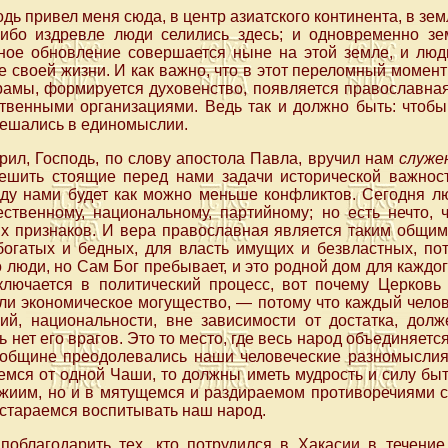
одь привел меня сюда, в центр азиатского континента, в зе
ибо издревле люди селились здесь; и одновременно з
ное обновление совершается ныне на этой земле, и люд
 своей жизни. И как важно, что в этот переломный момент
амы, формируется духовенство, появляется православная
твенными организациями. Ведь так и должно быть: чтобы
решались в единомыслии.
орил, Господь, по слову апостола Павла, вручил нам
служе
ешить стоящие перед нами задачи исторической важнос
ду нами будет как можно меньше конфликтов. Сегодня л
ственному, национальному, партийному; но есть нечто, 
их признаков. И вера православная является таким общим
богатых и бедных, для власть имущих и безвластных, по
 люди, но Сам Бог пребывает, и это родной дом для каждог
ключается в политический процесс, вот почему Церковь 
ли экономическое могущество, — потому что каждый челов
ний, национальности, вне зависимости от достатка, долж
ь нет его врагов. Это то место, где весь народ объединяетс
 общине преодолевались наши человеческие разномыслия,
мся от одной Чаши, то должны иметь мудрость и силу быт
жиим, но и в мятущемся и раздираемом противоречиями 
и стараемся воспитывать наш народ.
поблагодарить тех, кто потрудился в Хакасии в течение