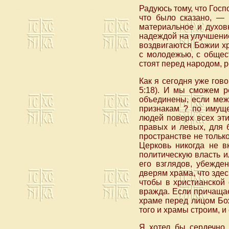
Радуюсь тому, что Госп
что было сказано, — 
материальное и духов
надеждой на улучшение
воздвигаются Божии хр
с молодежью, с общес
стоят перед народом, 
Как я сегодня уже гов
5:18). И мы сможем р
объединены, если меж
признакам ? по имуще
людей поверх всех эт
правых и левых, для 
пространстве не только
Церковь никогда не в
политическую власть и
его взглядов, убежде
дверям храма, что здес
чтобы в христианской
вражда. Если причащае
храме перед лицом Бо
того и храмы строим, 
Я хотел бы сердечно 