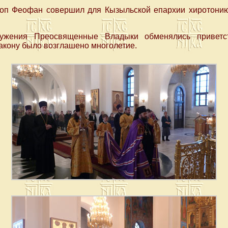
оп Феофан совершил для Кызыльской епархии хиротонию
лужения Преосвященные Владыки обменялись приветс
акону было возглашено многолетие.