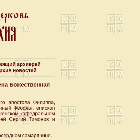
авящий архиерей
Архив новостей
ена Божественная
го апостола Филиппа,
нный Феофан, епископ
аженском кафедральном
рей Сергий Тимонов и
осердном самарянине.