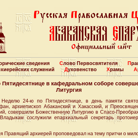
торические сведения
Слово Первосвятителя
Пр
архиерейских служений
Духовенство
Храмы
о Пятидесятнице в кафедральном соборе соверш
Литургия
в Неделю 24-ю по Пятидесятнице, в день памяти свято
ан, архиепископ Абаканский и Хакасский, и Преосвяще
ий, совершили Божественную Литургию в Спасо-Преобр
. Владыкам сослужили епархиальный секретарь протоие
.
ия Правящий архиерей проповедовал на тему притчи о мил