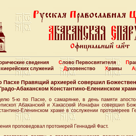
торические сведения
Слово Первосвятителя
Пр
архиерейских служений
Духовенство
Храмы
о Пасхе Правящий архиерей совершил Божестве
Градо-Абаканском Константино-Еленинском храм
делю 5-ю по Пасхе, о самарянке, в день памяти апост
пископ Абаканский и Хакасский Ионафан совершил Бож
стантино-Еленинском храме в сослужении протоиереев Г
тения проповедовал протоиерей Геннадий Фаст.