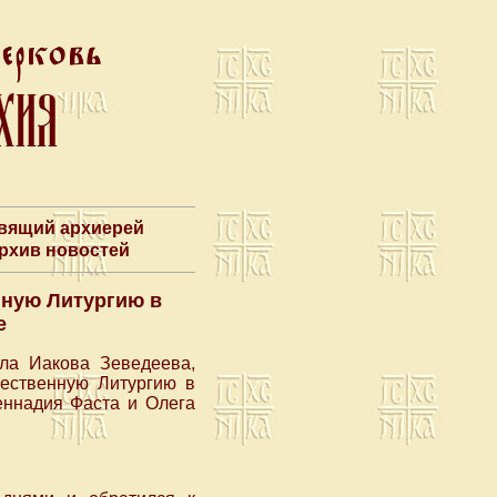
авящий архиерей
Архив новостей
нную Литургию в
е
ола Иакова Зеведеева,
ественную Литургию в
еннадия Фаста и Олега