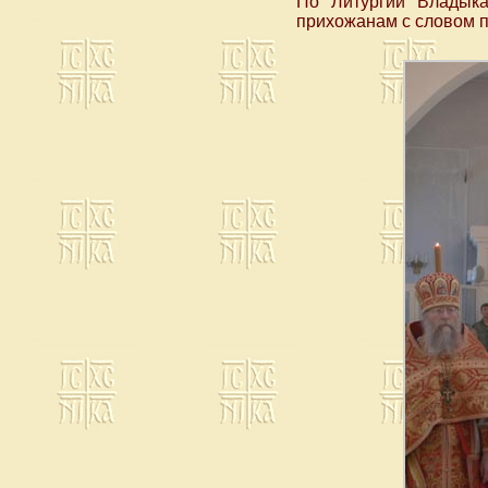
По Литургии Владык
прихожанам с словом п