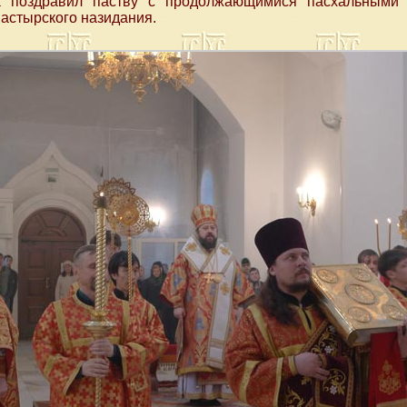
а поздравил паству с продолжающимися пасхальными 
астырского назидания.