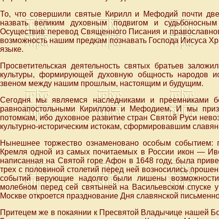
То, что совершили святые Кирилл и Мефодий почти две
назвать великим духовным подвигом и судьбоносным
Осуществив перевод Священного Писания и православного
возможность нашим предкам познавать Господа Иисуса Хри
языке.
Просветительская деятельность святых братьев заложи
культуры, формирующей духовную общность народов и
звеном между нашим прошлым, настоящим и будущим.
Сегодня мы являемся наследниками и преемниками бе
равноапостольными Кириллом и Мефодием. И мы призв
потомкам, ибо духовное развитие стран Святой Руси нево
культурно-историческим истокам, сформировавшим славян
Нынешнее торжество ознаменовано особым событием: п
Кремля одной из самых почитаемых в России икон — Иве
написанная на Святой горе Афон в 1648 году, была приве
трех с половиной столетий перед ней возносились проше
событий верующие надолго были лишены возможности
молебном перед сей святыней на Васильевском спуске у
Москве откроется празднование Дня славянской письменнос
Притецем же в покаянии к Пресвятой Владычице нашей Бо