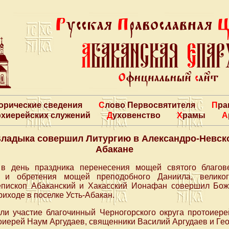
торические сведения
Слово Первосвятителя
Пр
архиерейских служений
Духовенство
Храмы
адыка совершил Литургию в Александро-Невско
Абакане
 в день праздника перенесения мощей святого благов
 и обретения мощей преподобного Даниила, великог
пископ Абаканский и Хакасский Ионафан совершил Бож
иходе в поселке Усть-Абакан.
ли участие благочинный Черногорского округа протоиер
оиерей Наум Аргудаев, священники Василий Аргудаев и Гео