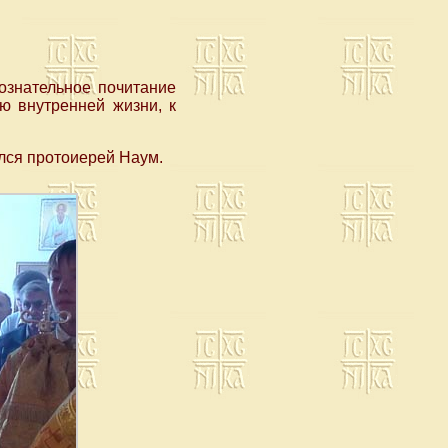
ознательное почитание
ию внутренней жизни, к
лся протоиерей Наум.