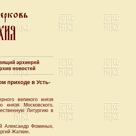
авящий архиерей
Архив новостей
м приходе в Усть-
ерного великого князя
о князя Московского,
ественную Литургию в
ей Александр Фоминых,
ргий Жаткин.