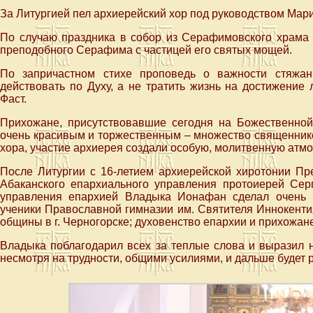
За Литургией пел архиерейский хор под руководством Мар
По случаю праздника в собор из Серафимовского храма 
преподобного Серафима с частицей его святых мощей.
По запричастном стихе проповедь о важности стяжан
действовать по Духу, а не тратить жизнь на достижение
Фаст.
Прихожане, присутствовавшие сегодня на Божественной 
очень красивым и торжественным – множество священнико
хора, участие архиерея создали особую, молитвенную атмо
После Литургии с 16-летием архиерейской хиротонии Пр
Абаканского епархиального управления протоиерей Серг
управления епархией Владыка Ионафан сделал очень м
ученики Православной гимназии им. Святителя Иннокентия
общины в г. Черногорске; духовенство епархии и прихожане
Владыка поблагодарил всех за теплые слова и выразил н
несмотря на трудности, общими усилиями, и дальше будет 