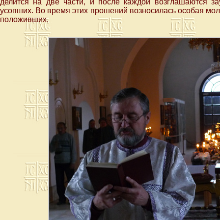
делится на две части, и после каждой возглашаются з
усопших. Во время этих прошений возносилась особая моли
положивших.