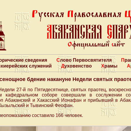
торические сведения
Слово Первосвятителя
Пр
архиерейских служений
Духовенство
Храмы
сенощное бдение накануне Недели святых праот
Недели 27-й по Пятидесятнице, святых праотец, воскрес
ом кафедральном соборе совершали в сослужении со
оп Абаканский и Хакасский Ионафан и прибывший в Абак
Кызыльский и Тывинский Феофан.
еопомазанию составило 166 человек.