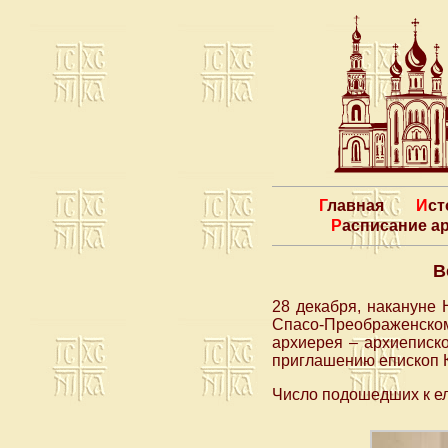
Главная
Ис
Расписание 
В
28 декабря, накануне 
Спасо-Преображенск
архиерея – архиеписк
приглашению епископ 
Число подошедших к ел