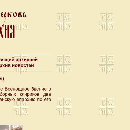
авящий архиерей
Архив новостей
ец
ное Всенощное бдение в
борных клириков два
анскую епархию по его