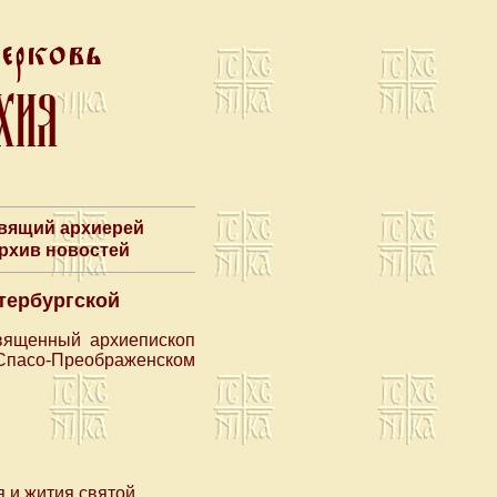
авящий архиерей
Архив новостей
тербургской
священный архиепископ
пасо-Преображенском
 и жития святой.