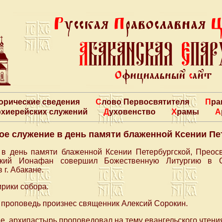
торические сведения
Слово Первосвятителя
Пр
архиерейских служений
Духовенство
Храмы
ое служение в день памяти блаженной Ксении Пе
 в день памяти блаженной Ксении Петербургской, Прео
ский Ионафан совершил Божественную Литургию в С
г. Абакане.
рики собора.
 проповедь произнес священник Алексий Сорокин.
, архипастырь проповедовал на тему евангельского чтения