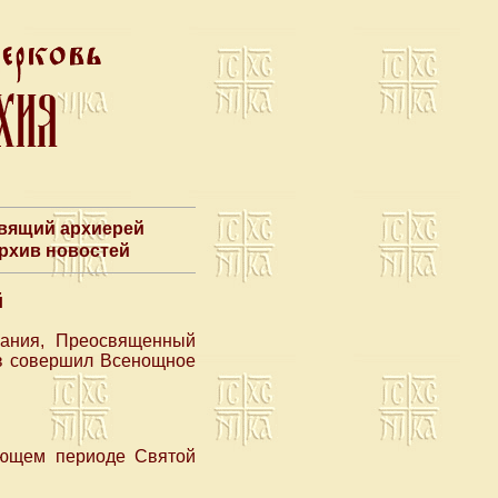
авящий архиерей
Архив новостей
й
нания, Преосвященный
ов совершил Всенощное
ающем периоде Святой