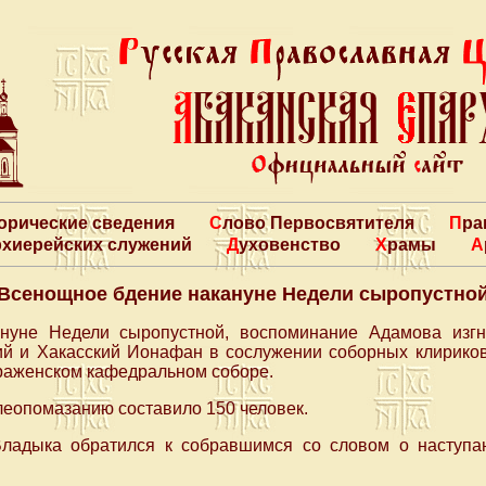
торические сведения
Слово Первосвятителя
Пр
архиерейских служений
Духовенство
Храмы
Всенощное бдение накануне Недели сыропустно
кануне Недели сыропустной, воспоминание Адамова изг
ий и Хакасский Ионафан в сослужении соборных клирик
раженском кафедральном соборе.
еопомазанию составило 150 человек.
Владыка обратился к собравшимся со словом о наступ