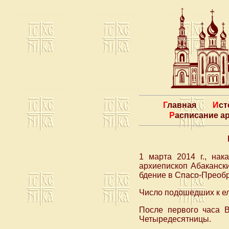
Главная
Ис
Расписание 
1 марта 2014 г., на
архиепископ Абаканск
бдение в Спасо-Преоб
Число подошедших к ел
После первого часа 
Четыредесятницы.