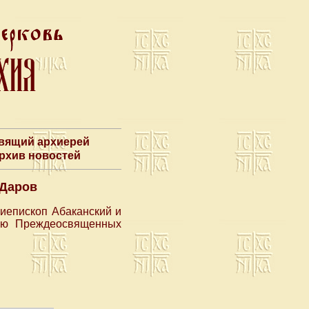
авящий архиерей
Архив новостей
 Даров
хиепископ Абаканский и
гию Преждеосвященных