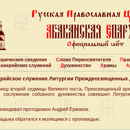
торические сведения
Слово Первосвятителя
Пр
архиерейских служений
Духовенство
Храмы
рейское служение Литургии Преждеосвященных
ятницу второй седмицы Великого поста, Преосвященный ар
 сослужении соборного духовенства совершил Литур
поведовал протодиакон Андрей Ермаков.
ладыка обратился к молящимся с проповедью.