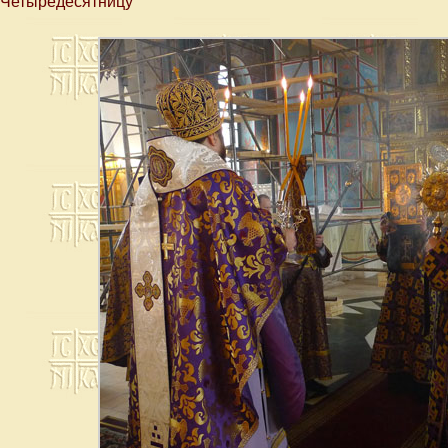
Четыредесятницу”