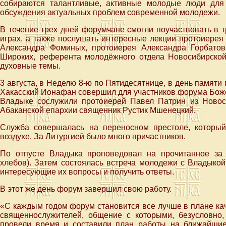
собираются талантливые, активные молодые люди для
обсуждения актуальных проблем современной молодежи.
В течение трех дней форумчане смогли поучаствовать в т
играх, а также послушать интересные лекции протоиерея
Александра Фоминых, протоиерея Александра Горбатов
Широких, референта молодёжного отдела Новосибирской
духовные темы.
3 августа, в Неделю 8-ю по Пятидесятнице, в день памяти
Хакасский Ионафан совершил для участников форума Бож
Владыке сослужили протоиерей Павел Патрин из Новос
Абаканской епархии священник Рустик Мшенецкий.
Служба совершалась на переносном престоле, которы
воздухе. За Литургией было много причастников.
По отпусте Владыка проповедовал на прочитанное за
хлебов). Затем состоялась встреча молодежи с Владыкой
интересующие их вопросы и получить ответы.
В этот же день форум завершил свою работу.
«С каждым годом форум становится все лучше в плане каче
священнослужителей, общение с которыми, безусловно
провели время и составили план работы на ближайшие