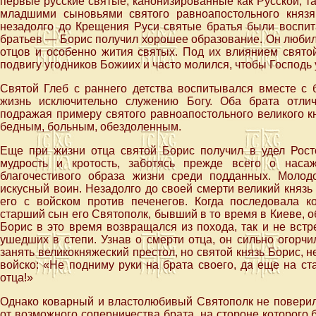
первые русские святые, канонизированные как Русской, т
младшими сыновьями святого равноапостольного княз
незадолго до Крещения Руси святые братья были воспит
братьев — Борис получил хорошее образование. Он любил
отцов и особенно жития святых. Под их влиянием свято
подвигу угодников Божиих и часто молился, чтобы Господь у
Святой Глеб с раннего детства воспитывался вместе с 
жизнь исключительно служению Богу. Оба брата отли
подражая примеру святого равноапостольного великого к
бедным, больным, обездоленным.
Еще при жизни отца святой Борис получил в удел Рост
мудрость и кротость, заботясь прежде всего о нас
благочестивого образа жизни среди подданных. Молод
искусный воин. Незадолго до своей смерти великий княз
его с войском против печенегов. Когда последовала к
старший сын его Святополк, бывший в то время в Киеве, 
Борис в это время возвращался из похода, так и не встр
ушедших в степи. Узнав о смерти отца, он сильно огорчи
занять великокняжеский престол, но святой князь Борис, 
войско: «Не подниму руки на брата своего, да еще на ст
отца!»
Однако коварный и властолюбивый Святополк не поверил 
от возможного соперничества брата, на стороне которого 