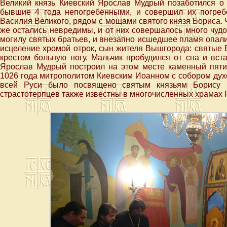
Великий князь Киевский Ярослав Мудрый позаботился о т
бывшие 4 года непогребенными, и совершил их погреб
Василия Великого, рядом с мощами святого князя Бориса. 
же остались невредимы, и от них совершалось много чудо
могилу святых братьев, и внезапно исшедшее пламя опали
исцеление хромой отрок, сын жителя Вышгорода: святые Б
крестом больную ногу. Мальчик пробудился от сна и вс
Ярослав Мудрый построил на этом месте каменный пят
1026 года митрополитом Киевским Иоанном с собором дух
всей Руси было посвящено святым князьям Борису и
страстотерпцев также известны в многочисленных храмах 