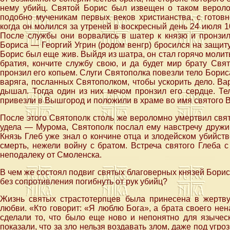
нему убийц. Святой Борис был извещен о таком веролом
подобно мученикам первых веков христианства, с готовн
когда он молился за утреней в воскресный день 24 июля 1
После службы они ворвались в шатер к князю и пронзил
Бориса — Георгий Угрин (родом венгр) бросился на защит
Борис был еще жив. Выйдя из шатра, он стал горячо молить
братия, кончите службу свою, и да будет мир брату Свя
пронзил его копьем. Слуги Святополка повезли тело Бориса
варяга, посланных Святополком, чтобы ускорить дело. Вар
дышал. Тогда один из них мечом пронзил его сердце. Те
привезли в Вышгород и положили в храме во имя святого 
После этого Святополк столь же вероломно умертвил свят
удела — Мурома, Святополк послал ему навстречу дружин
Князь Глеб уже знал о кончине отца и злодейском убийств
смерть, нежели войну с братом. Встреча святого Глеба 
неподалеку от Смоленска.
В чем же состоял подвиг святых благоверных князей Бориса
без сопротивления погибнуть от рук убийц?
Жизнь святых страстотерпцев была принесена в жертв
любви. «Кто говорит: «Я люблю Бога», а брата своего нена
сделали то, что было еще ново и непонятно для язычес
показали, что за зло нельзя воздавать злом, даже под угр