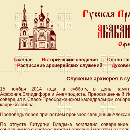
Главная
Исторические сведения
Слово П
Расписание архиерейских служений
Духове
Служение архиерея в с
15 ноября 2014 года, в субботу, в день памяти
Аффония,Елпидифора и Анемподиста, Преосвященный Ион
совершил в Спасо-Преображенском кафедральном соборе
клирики собора.
Проповедь перед причастием произнес священник Алексан
По отпусте Литургии Владыка возглавил совершение 
собравшимся о необходимости церковной молитвы о усопш