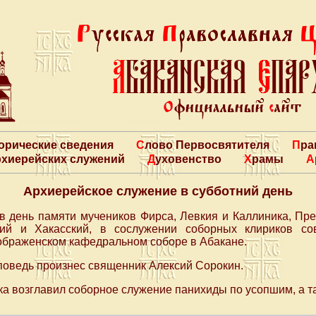
торические сведения
Слово Первосвятителя
Пр
архиерейских служений
Духовенство
Храмы
Архиерейское служение в субботний день
, в день памяти мучеников Фирса, Левкия и Каллиника, П
кий и Хакасский, в сослужении соборных клириков с
ображенском кафедральном соборе в Абакане.
поведь произнес священник Алексий Сорокин.
а возглавил соборное служение панихиды по усопшим, а т