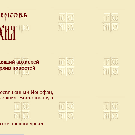
авящий архиерей
Архив новостей
реосвященный Ионафан,
овершил Божественную
акже проповедовал.