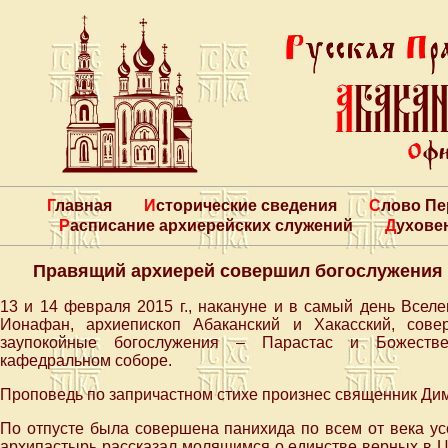
Главная
Исторические сведения
Слово П
Расписание архиерейских служений
Духове
Правящий архиерей совершил богослужения 
13 и 14 февраля 2015 г., накануне и в самый день Всел
Ионафан, архиепископ Абаканский и Хакасский, сове
заупокойные богослужения – Парастас и Божеств
кафедральном соборе.
Проповедь по запричастном стихе произнес священник Ди
По отпусте была совершена панихида по всем от века у
архипастырь рассказал молящимся о единстве верных в Це