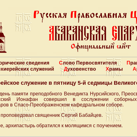
торические сведения
Слово Первосвятителя
Пр
архиерейских служений
Духовенство
Храмы
ейское служение в пятницу 5-й седмицы Великог
в день памяти преподобного Венедикта Нурсийского, Прео
сский Ионафан совершил в сослужении соборных
ов в Спасо-Преображенском кафедральном соборе.
е проповедовал священник Сергий Бабайцев.
, архипастырь обратился к молящимся с поучением.