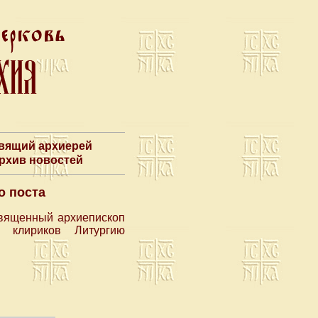
авящий архиерей
Архив новостей
о поста
священный архиепископ
 клириков Литургию