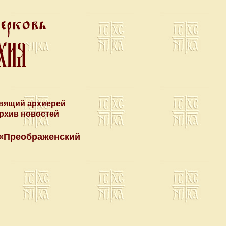
авящий архиерей
Архив новостей
 «Преображенский