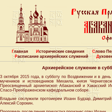
Главная
Исторические сведения
Слово П
Расписание архиерейских служений
Духове
Архиерейское служение в суб
3 октября 2015 года, в субботу по Воздвижении и в ден
мучеников и исповедников Михаила, князя Черниговск
Преосвященный архиепископ Абаканский и Хакасский 
Спасо-Преображенском кафедральном соборе.
Владыке сослужили протоиереи Иоанн Будзар, Димитрий
Алексий Сорокин.
Проповедь после пения причастна произнес отец Иоанн.