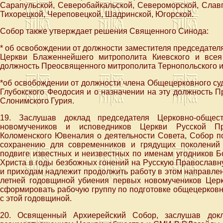
Сарапульской, Северобайкальской, Североморской, Славг
Тихорецкой, Череповецкой, Шадринской, Югорской.
Собор также утверждает решения Священного Синода:
* об освобождении от должности заместителя председате
Церкви Блаженнейшего митрополита Киевского и все
должность Преосвященного митрополита Тернопольского и
*об освобождении от должности члена Общецерковного су
Глубокского Феодосия и о назначении на эту должность 
Слонимского Гурия.
19. Заслушав доклад председателя Церковно-общес
новомучеников и исповедников Церкви Русской Пр
Коломенского Ювеналия о деятельности Совета, Собор п
сохранению для современников и грядущих поколений
подвиге известных и неизвестных по именам угодников Б
Христа в годы безбожных гонений на Русскую Православн
и приходам надлежит продолжить работу в этом направлен
летней годовщиной убиения первых новомучеников Цер
сформировать рабочую группу по подготовке общецерков
с этой годовщиной.
20. Освященный Архиерейский Собор, заслушав докл