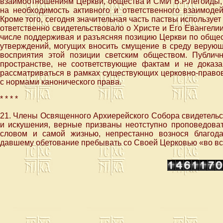
взаимоотношениям Церкви, общества и СМИ В.Р.Легойды,
на необходимость активного и ответственного взаимоде
Кроме того, сегодня значительная часть паствы используе
ответственно свидетельствовало о Христе и Его Евангели
числе поддерживая и разъясняя позицию Церкви по общес
утверждений, могущих вносить смущение в среду верующ
восприятия этой позиции светским обществом. Публи
пространстве, не соответствующие фактам и не доказ
рассматриваться в рамках существующих церковно-правов
с нормами канонического права.
* * * *
21. Члены Освященного Архиерейского Собора свидетельс
и искушения, верные призваны неотступно проповедоват
словом и самой жизнью, непрестанно вознося благода
давшему обетование пребывать со Своей Церковью «во все 