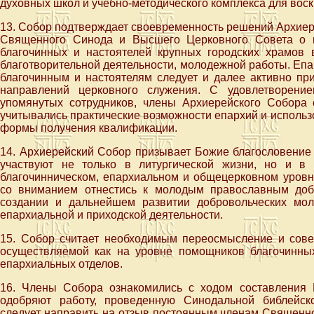
духовных школ и учебно-методического комплекса для вос
13. Собор подтверждает своевременность решений Архиере
Священного Синода и Высшего Церковного Совета о в
благочинных и настоятелей крупных городских храмов в
благотворительной деятельности, молодежной работы. Епа
благочинным и настоятелям следует и далее активно пр
направлений церковного служения. С удовлетворени
упомянутых сотрудников, члены Архиерейского Собора
учитывались практические возможности епархий и исполь
формы получения квалификации.
14. Архиерейский Собор призывает Божие благословение 
участвуют не только в литургической жизни, но и в
благочинническом, епархиальном и общецерковном уровн
со вниманием отнестись к молодым православным доб
создании и дальнейшем развитии добровольческих мо
епархиальной и приходской деятельности.
15. Собор считает необходимым переосмысление и сове
осуществляемой как на уровне помощников благочинных 
епархиальных отделов.
16. Члены Собора ознакомились с ходом составления 
одобряют работу, проведенную Синодальной библейско
следует направить на отзыв постоянным членам Священн