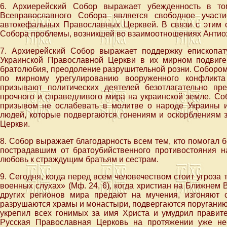
6. Архиерейский Собор выражает убежденность в то
Всеправославного Собора является свободное участ
автокефальных Православных Церквей. В связи с этим 
Собора проблемы, возникшей во взаимоотношениях Антиох
7. Архиерейский Собор выражает поддержку епископа
Украинской Православной Церкви в их мирном подвиге
братолюбия, преодоление разрушительной розни. Собором
по мирному урегулированию вооруженного конфликт
призывают политических деятелей безотлагательно пр
прочного и справедливого мира на украинской земле. Со
призывом не ослабевать в молитве о народе Украины 
людей, которые подвергаются гонениям и оскорблениям 
Церкви.
8. Собор выражает благодарность всем тем, кто помогал
пострадавшим от братоубийственного противостояния н
любовь к страждущим братьям и сестрам.
9. Сегодня, когда перед всем человечеством стоит угроза 
военных слухах» (Мф. 24, 6), когда христиан на Ближнем 
других регионов мира предают на мучения, изгоняют 
разрушаются храмы и монастыри, подвергаются поруганию 
укрепил всех гонимых за имя Христа и умудрил правите
Русская Православная Церковь на протяжении уже не