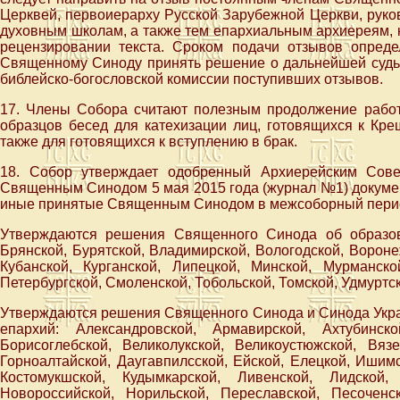
Церквей, первоиерарху Русской Зарубежной Церкви, рук
духовным школам, а также тем епархиальным архиереям, 
рецензировании текста. Сроком подачи отзывов опреде
Священному Синоду принять решение о дальнейшей судьб
библейско-богословской комиссии поступивших отзывов.
17. Члены Собора считают полезным продолжение работ
образцов бесед для катехизации лиц, готовящихся к Кр
также для готовящихся к вступлению в брак.
18. Собор утверждает одобренный Архиерейским Сов
Священным Синодом 5 мая 2015 года (журнал №1) докумен
иные принятые Священным Синодом в межсоборный пери
Утверждаются решения Священного Синода об образова
Брянской, Бурятской, Владимирской, Вологодской, Вороне
Кубанской, Курганской, Липецкой, Минской, Мурманско
Петербургской, Смоленской, Тобольской, Томской, Удмуртс
Утверждаются решения Священного Синода и Синода Укра
епархий: Александровской, Армавирской, Ахтубинско
Борисоглебской, Великолукской, Великоустюжской, Вязе
Горноалтайской, Даугавпилсской, Ейской, Елецкой, Ишимс
Костомукшской, Кудымкарской, Ливенской, Лидской,
Новороссийской, Норильской, Переславской, Песоченс