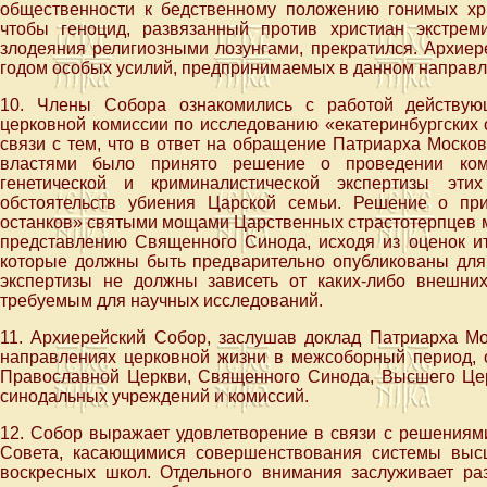
общественности к бедственному положению гонимых хр
чтобы геноцид, развязанный против христиан экстре
злодеяния религиозными лозунгами, прекратился. Архиер
годом особых усилий, предпринимаемых в данном направл
10. Члены Собора ознакомились с работой действую
церковной комиссии по исследованию «екатеринбургских 
связи с тем, что в ответ на обращение Патриарха Моско
властями было принято решение о проведении компл
генетической и криминалистической экспертизы эти
обстоятельств убиения Царской семьи. Решение о при
останков» святыми мощами Царственных страстотерпцев 
представлению Священного Синода, исходя из оценок ит
которые должны быть предварительно опубликованы для
экспертизы не должны зависеть от каких-либо внешних
требуемым для научных исследований.
11. Архиерейский Собор, заслушав доклад Патриарха Мо
направлениях церковной жизни в межсоборный период, о
Православной Церкви, Священного Синода, Высшего Цер
синодальных учреждений и комиссий.
12. Собор выражает удовлетворение в связи с решения
Совета, касающимися совершенствования системы высш
воскресных школ. Отдельного внимания заслуживает ра