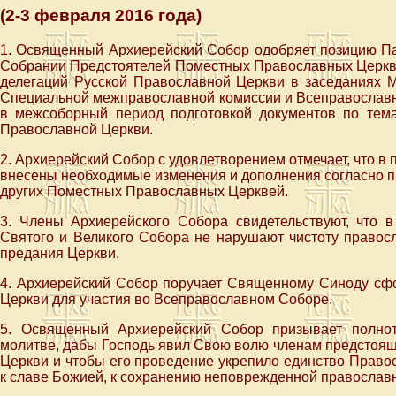
(2-3 февраля 2016 года)
1. Освященный Архиерейский Собор одобряет позицию Па
Собрании Предстоятелей Поместных Православных Церквей
делегаций Русской Православной Церкви в заседаниях М
Специальной межправославной комиссии и Всеправославн
в межсоборный период подготовкой документов по тем
Православной Церкви.
2. Архиерейский Собор с удовлетворением отмечает, что 
внесены необходимые изменения и дополнения согласно 
других Поместных Православных Церквей.
3. Члены Архиерейского Собора свидетельствуют, что
Святого и Великого Собора не нарушают чистоту правосл
предания Церкви.
4. Архиерейский Собор поручает Священному Синоду сф
Церкви для участия во Всеправославном Соборе.
5. Освященный Архиерейский Собор призывает полнот
молитве, дабы Господь явил Свою волю членам предстоящ
Церкви и чтобы его проведение укрепило единство Правос
к славе Божией, к сохранению неповрежденной православ