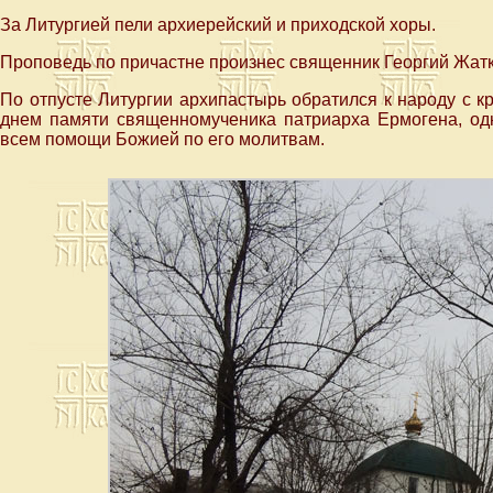
За Литургией пели архиерейский и приходской хоры.
Проповедь по причастне произнес священник Георгий Жатк
По отпусте Литургии архипастырь обратился к народу с к
днем памяти священномученика патриарха Ермогена, одн
всем помощи Божией по его молитвам.