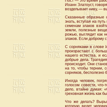
Пост — это время рабо
Иоанн Златоуст, говор
возделывает ниву, — в
Сказанные образные с
знать, вступая на пут
семенам злаков взойт
земли, полезные веще
рожью, выглядит как н
злаков. Если доброму с
С сорняками в слове 
произрастают с больш
нашего естества, и е
добрые дела. Трагедия
происходит. Они стано
на то, чтобы тернии, 
сорняков, бесполезно б
Иногда человек, погр
голосом совести, что-
дело, втайне думая: 
греховная жизнь как бы
Что же делать? Вырыв
которую ведет челове