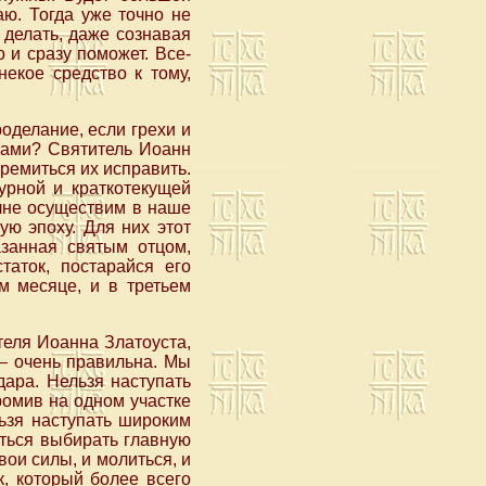
ю. Тогда уже точно не
делать, даже сознавая
 и сразу поможет. Все-
некое средство к тому,
оделание, если грехи и
тками? Святитель Иоанн
тремиться их исправить.
урной и краткотекущей
олне осуществим в наше
ую эпоху. Для них этот
азанная святым отцом,
таток, постарайся его
м месяце, и в третьем
теля Иоанна Златоуста,
 — очень правильна. Мы
дара. Нельзя наступать
ромив на одном участке
льзя наступать широким
иться выбирать главную
свои силы, и молиться, и
, который более всего