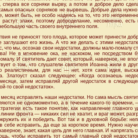
 сперва все сорняки вырву, а потом и доброе дело сдела
 самых опасных сорняков не вырвешь. Добрые дела нужно 
, может быть, не особо надеясь на то, что это непременно
 растут злаки, поэтому доброделание, несомненно, есть 
небольшую часть своего внутреннего поля.
твия не приносят того плода, которое может принести добр
е заглушают его жизнь. А что же делать с этими недоста
с, что мы, осознав свои недостатки, должны мало-помалу с
ва! Не в мгновение ока, не наскоком, не посредством б
помалу. И святитель дает совет, который, наверное, не вп
твует о том, что слушатели святителя Иоанна жили в друг
 реалистичным, для нас — нет, хотя сама идея, выск
. Златоуст сказал следующее: «Когда осознаешь недос
месяце, затем исправляй другой недостаток в следующе
ой-то свой недостаток».
а месяц исправлять наши недостатки. Но сама мысль святи
ляются не одномоментно, а в течение какого-то времени,
стратегии есть такое понятие, как направление главного у
линии фронта — никаких сил не хватит, и враг может, разг
кружить их и победить. Вот так и в духовной борьбе: не
в себе исправить, да еще за короткое время. Нужно науч
наверное, знает, какая цель для него главная. И напрягать 
щь, чтобы исправить тот самый главный свой недостаток