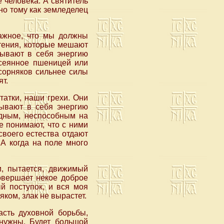
 человека. А святитель
но тому как земледелец
важное, что мы должны
стения, которые мешают
тывают в себя энергию
асеянное пшеницей или
 сорняков сильнее силы
ят.
атки, наши грехи. Они
тывают в себя энергию
одным, неспособным на
е понимают, что с ними
своего естества отдают
 А когда на поле много
и, пытается, движимый
совершает некое доброе
й поступок, и вся моя
яком, злак не вырастет.
асть духовной борьбы,
 нужны. Будет большой