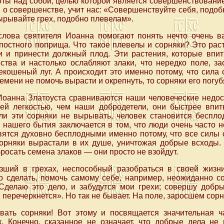
ты над собой, целью которой является совершенствование
я о совершенстве, учит нас: «Совершенствуйте себя, подоб
ырывайте грех, подобно плевелам».
лова святителя Иоанна помогают понять нечто очень 
ь постного поприща. Что такое плевелы и сорняки? Это ра
и и принести должный плод. Эти растения, которые впи
ства и настолько ослабляют злаки, что нередко поле, з
екошеный луг. А происходит это именно потому, что сила
емени не помочь вырасти и окрепнуть, то сорняки его погуб
Иоанна Златоуста сравниваются наши человеческие недост
ей легкостью, чем наши добродетели, они быстрее впи
сли эти сорняки не вырывать, человек становится беспл
 нашего бытия заключается в том, что люди очень часто н
вятся духовно бесплодными именно потому, что все силы 
сорняки вырастали в их душе, уничтожая добрые всходы.
росать семена злаков — они просто не взойдут.
язший в грехах, неспособный разобраться в своей жизн
то сделать, помочь самому себе, например, неожиданно 
«Сделаю это дело, и забудутся мои грехи; совершу добры
 перечеркнется». Но так не бывает. На поле, заросшем сорн
ать сорняки! Вот этому и посвящается значительная ч
к. Конечно, сказанное не означает, что добрые дела не