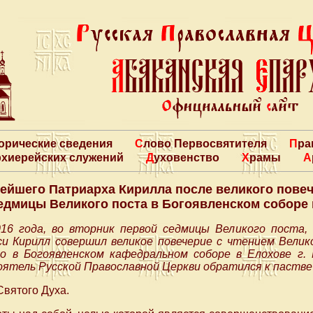
торические сведения
Слово Первосвятителя
Пр
архиерейских служений
Духовенство
Храмы
ейшего Патриарха Кирилла после великого повеч
едмицы Великого поста в Богоявленском соборе 
16 года, во вторник первой седмицы Великого поста
си Кирилл совершил великое повечерие с чтением Велик
о в Богоявленском кафедральном соборе в Елохове г.
ятель Русской Православной Церкви обратился к пастве 
Святого Духа.