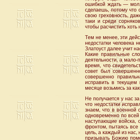
ошибкой ждать — мол,
сделаешь, потому что
свою греховность, даже
таки и среди сорняков
чтобы расчистить хоть 
Тем не менее, эти дейс
недостатки человека н
Златоуст далее учит на
Какие правильные сло
деятельности, а мало-
время, что свидетельс
совет был совершенно
совершенно правильна
исправить в текущем 
месяце возьмись за как
Не получается у нас з
что недостатки исправ
знаем, что в военной 
одновременно по всей 
наступающие войска, о
фронтом, пытаясь все 
цель, а каждый из нас, 
призывать Божию помо