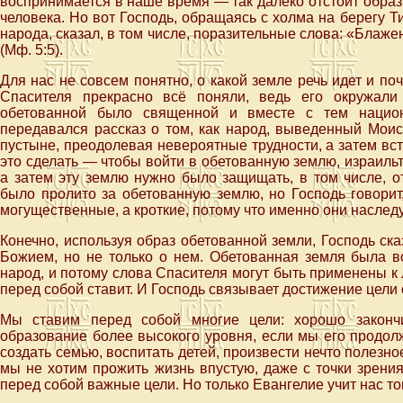
воспринимается в наше время — так далеко отстоит образ
человека. Но вот Господь, обращаясь с холма на берегу Т
народа, сказал, в том числе, поразительные слова: «Блаже
(Мф. 5:5).
Для нас не совсем понятно, о какой земле речь идет и п
Спасителя прекрасно всё поняли, ведь его окружали
обетованной было священной и вместе с тем национ
передавался рассказ о том, как народ, выведенный Моис
пустыне, преодолевая невероятные трудности, а затем вс
это сделать — чтобы войти в обетованную землю, израил
а затем эту землю нужно было защищать, в том числе, 
было пролито за обетованную землю, но Господь говорит
могущественные, а кроткие, потому что именно они наслед
Конечно, используя образ обетованной земли, Господь ск
Божием, но не только о нем. Обетованная земля была в
народ, и потому слова Спасителя могут быть применены к
перед собой ставит. И Господь связывает достижение цели 
Мы ставим перед собой многие цели: хорошо закончи
образование более высокого уровня, если мы его продол
создать семью, воспитать детей, произвести нечто полезно
мы не хотим прожить жизнь впустую, даже с точки зрени
перед собой важные цели. Но только Евангелие учит нас том