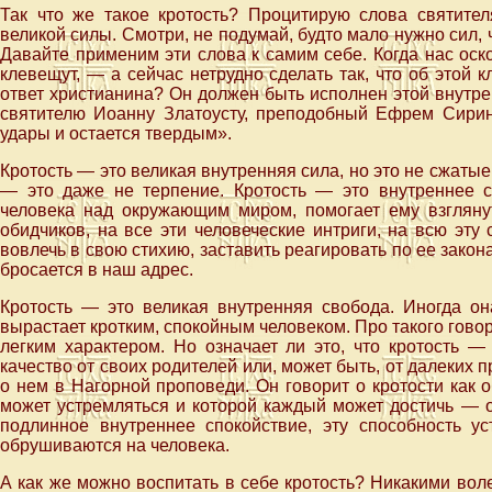
Так что же такое кротость? Процитирую слова святител
великой силы. Смотри, не подумай, будто мало нужно сил, 
Давайте применим эти слова к самим себе. Когда нас оск
клевещут, — а сейчас нетрудно сделать так, что об этой 
ответ христианина? Он должен быть исполнен этой внутре
святителю Иоанну Златоусту, преподобный Ефрем Сирин 
удары и остается твердым».
Кротость — это великая внутренняя сила, но это не сжатые 
— это даже не терпение. Кротость — это внутреннее со
человека над окружающим миром, помогает ему взгляну
обидчиков, на все эти человеческие интриги, на всю эту с
вовлечь в свою стихию, заставить реагировать по ее закон
бросается в наш адрес.
Кротость — это великая внутренняя свобода. Иногда он
вырастает кротким, спокойным человеком. Про такого говоря
легким характером. Но означает ли это, что кротость —
качество от своих родителей или, может быть, от далеких п
о нем в Нагорной проповеди. Он говорит о кротости как о
может устремляться и которой каждый может достичь — об
подлинное внутреннее спокойствие, эту способность ус
обрушиваются на человека.
А как же можно воспитать в себе кротость? Никакими во