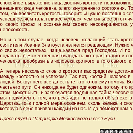
спокойное выражение лица достичь кротости невозможно, 
внешнего вида человека, а его внутреннего состояния. Т
том, как воспитать кротость, говорит: «Нужно постоянно со
успешнее, чем талантливее человек, чем сильнее он отлич
о своих грехах и осознанием своего несовершенства 
непохожесть.
Но и в том случае, когда человек, желающий стать крот
святителя Иоанна Златоуста является решающим. Нужно ча
о своих недостатках, чаще каяться пред Господом. И по
подаваться Божественная благодать, которая только и сп
человека преобразить в человека кроткого, в того самого, к
А теперь несколько слов о кротости как средстве достиж
между кротостью и успехом? Так вот, кроткий человек в
людей. Вокруг него всегда есть те, кто готов ему помочь. Во
часть его пути. Он никогда не будет одиноким, потому что к
этом, может быть, и заключается подлинная тайна человече
мы подумаем о том, что речь идет не только об успехе 
Царства, то в полной мере осознаем, сколь велика и ско
которую в себе призван каждый из нас. И да поможет нам в
Пресс-служба Патриарха Московского и всея Руси