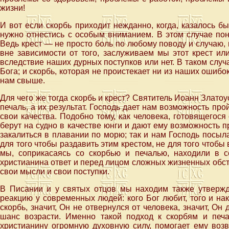
жизни!
И вот если скорбь приходит нежданно, когда, казалось бы
нужно отнестись с особым вниманием. В этом случае пон
Ведь крест — не просто боль по любому поводу и случаю, н
вне зависимости от того, заслуживаем мы этот крест ил
вследствие наших дурных поступков или нет. В таком случае
Бога; и скорбь, которая не проистекает ни из наших ошибо
нам свыше.
Для чего же тогда скорбь и крест? Святитель Иоанн Златоус
печаль, а их результат. Господь дает нам возможность про
свои качества. Подобно тому, как человека, готовящегося
берут на судно в качестве юнги и дают ему возможность 
закалиться в плавании по морю; так и нам Господь посылае
для того чтобы раздавить этим крестом, не для того чтобы
мы, соприкасаясь со скорбью и печалью, находили в 
христианина ответ и перед лицом сложных жизненных обст
свои мысли и свои поступки.
В Писании и у святых отцов мы находим также утвержд
реакцию у современных людей: кого Бог любит, того и нак
скорбь, значит, Он не отвернулся от человека, значит, Он
шанс возрасти. Именно такой подход к скорбям и печ
христианину огромную духовную силу, помогает ему воз