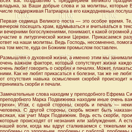
Всех вас поздравляю с преддверием великого праздни
владыка, за Ваши добрые слова и за молитвы, которые В
числе поддерживая Патриарха в его каждодневных послуш
Первая седмица Великого поста — это особое время. Те,
вечером посещать храм, вдумываться и вчитываться в тек
и вечерними богослужениями, понимают, к какой огромной
участие в литургической жизни Церкви. Прикасаемся раз
ответ на наши молитвы. Ведь Господь, несомненно, помога
на том месте, куда он Божиим промыслом поставлен.
Размышляя о духовной жизни, а именно этим мы занимались
очень важном факторе, который сопутствует жизни каждо
очень любят говорить о скорбях и печалях. Может, плакать
ними. Как не любят прикасаться к болезни, так же не любя
от отсутствия навыка осмысления скорбей происходит н
принимать скорби и печали.
Замечательные слова находим у преподобного Ефрема Сири
преподобного Марка Подвижника находим иные очень важ
грехи». Итак, с одной стороны, скорбь и печаль — нек
человека. С другой стороны, скорбь может быть наказа
всякая, как учит Марк Подвижник. Ведь есть скорби, про
которые происходят от незнания или заблуждения. А ест
нашей воли, когда мы вдруг сталкиваемся с тяжелыми ж
проблемы со здоровьем, проблемы с работой, проблемы 