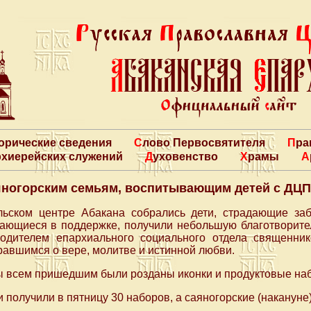
торические сведения
Слово Первосвятителя
Пр
архиерейских служений
Духовенство
Храмы
яногорским семьям, воспитывающим детей с ДЦП
льском центре Абакана собрались дети, страдающие з
дающиеся в поддержке, получили небольшую благотворите
одителем епархиального социального отдела священни
равшимся о вере, молитве и истинной любви.
ы всем пришедшим были розданы иконки и продуктовые на
 получили в пятницу 30 наборов, а саяногорские (накануне)