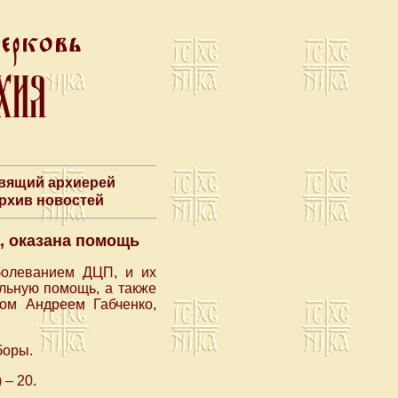
авящий архиерей
Архив новостей
, оказана помощь
аболеванием ДЦП, и их
льную помощь, а также
ком Андреем Габченко,
боры.
 – 20.