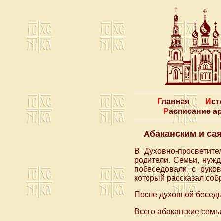
Главная
Ис
Расписание 
Абаканским и са
В Духовно-просветите
родители. Семьи, нуж
побеседовали с руков
который рассказал соб
После духовной бесед
Всего абаканские семьи