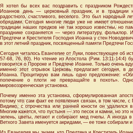
Я хотел бы всех вас поздравить с праздником Рождест
Иоаннов день — церковный праздник, и в традиции 
радостного, счастливого, веселого. Это был народный л
обрядами. Сегодня многие люди уже не имеют отношения 
традиции наших предков не так хорошо известны, но пам
празднике сохраняется — через литературу, фольклор. И
Предтечи и Крестителя Господня Иоанна у стен Новодеви
в этот летний праздник, посвященный памяти Предтечи Гос
Сегодня читалось Евангелие от Луки, повествующее об ист
57-68, 76, 80). Но чтение из Апостола (Рим. 13:11-14:4) 
говорится о Пророке и Предтече Иоанне. Только очень вду
именно этот отрывок Церковь предлагает сегодня, в д
Иоанна. Процитирую вам лишь одно предложение: «Обл
попечение о плоти не превращайте в похоть». Одн
мировоззренческая установка.
Почему именно эта установка, сформулированная апост
потому что сам факт ее появления связан, в том числе, 
Видимо, с отрочества или ранней юности он удалился в
Многим кажется, что пустыня — это песок и камни, но это 
зелень, цветы, летают и собирают мед пчелы. А иногда в
Ветхого Завета именуется акридами, — ее тоже собирали и 
Из Евангелия мы знаем, что Предтеча и Креститель Иоанн