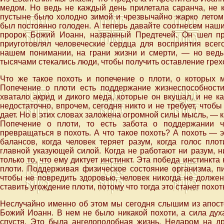
медом. Но ведь не каждый день прилетала саранча, не 
пустыне было холодно зимой и чрезвычайно жарко летом.
был постоянно голоден. А теперь давайте соотнесем наши
пророк Божий Иоанн, названный Предтечей. Он шел пр
приуготовлял человеческие сердца для восприятия всего
нашем понимании, на грани жизни и смерти, — но ведь
тысячами стекались люди, чтобы получить оставление грех
Что же такое похоть и попечение о плоти, о которых
Попечение о плоти есть поддержание жизнеспособности
хватало акрид и дикого меда, которые он вкушал, и не к
недостаточно, впрочем, сегодня никто и не требует, чтобы
дает. Но в этих словах заложена огромной силы мысль, — к
Попечение о плоти, то есть забота о поддержании ч
превращаться в похоть. А что такое похоть? А похоть —
балансов, когда человек теряет разум, когда голос плот
главной указующей силой. Когда не работают ни разум, н
только то, что ему диктует инстинкт. Эта победа инстинкт
плоти. Поддерживая физическое состояние организма, пи
чтобы не повредить здоровью, человек никогда не долже
ставить угождение плоти, потому что тогда это станет похот
Неслучайно именно об этом мы сегодня слышим из апосто
Божий Иоанн. В нем не было никакой похоти, а сила дух
спустя. Это была ангелоподобная жизнь. Недаром на д