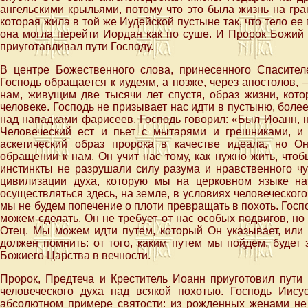
ангельскими крыльями, потому что это была жизнь на гра
которая жила в той же Иудейской пустыне так, что тело ее
она могла перейти Иордан как по суше. И Пророк Божий 
приуготавливал пути Господу.
В центре Божественного слова, принесенного Спасите
Господь обращается к иудеям, а позже, через апостолов, —
нам, живущим две тысячи лет спустя, образ жизни, кот
человеке. Господь не призывает нас идти в пустыню, более
над нападками фарисеев, Господь говорил: «Был Иоанн, не
Человеческий ест и пьет с мытарями и грешниками, и
аскетический образ пророка в качестве идеала, но 
обращении к нам. Он учит нас тому, как нужно жить, что
инстинкты не разрушали силу разума и нравственного чу
цивилизации духа, которую мы на церковном языке н
осуществляться здесь, на земле, в условиях человеческого
мы не будем попечение о плоти превращать в похоть. Господ
можем сделать. Он не требует от нас особых подвигов, н
Отец. Мы можем идти путем, который Он указывает, или 
должен помнить: от того, каким путем мы пойдем, будет 
Божиего Царства в вечности.
Пророк, Предтеча и Креститель Иоанн приуготовил пути
человеческого духа над всякой похотью. Господь Иис
абсолютном примере святости: из рожденных женами не