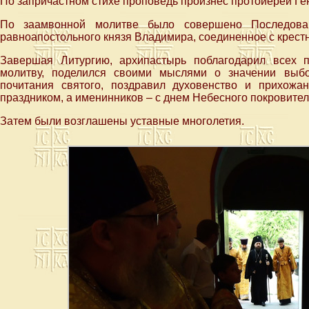
По запричастном стихе проповедь произнес протоиерей Ге
По заамвонной молитве было совершено Последован
равноапостольного князя Владимира, соединенное с крест
Завершая Литургию, архипастырь поблагодарил всех 
молитву, поделился своими мыслями о значении выбо
почитания святого, поздравил духовенство и прихож
праздником, а именинников – с днем Небесного покровител
Затем были возглашены уставные многолетия.