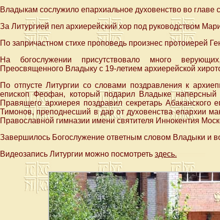
Владыкам сослужило епархиальное духовенство во главе 
За Литургией пел архиерейский хор под руководством Мар
По запричастном стихе проповедь произнес протоиерей Ге
На богослужении присутствовало много верующи
Преосвященного Владыку с 19-летием архиерейской хирот
По отпусте Литургии со словами поздравления к архи
епископ Феофан, который подарил Владыке наперсный к
Правящего архиерея поздравил секретарь Абаканского е
Тимонов, преподнесший в дар от духовенства епархии ма
Православной гимназии имени святителя Иннокентия Моск
Завершилось Богослужение ответным словом Владыки и в
Видеозапись Литургии можно посмотреть
здесь.