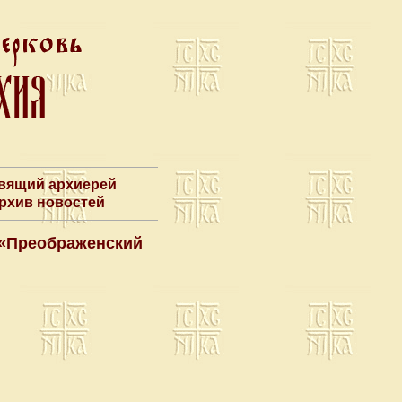
авящий архиерей
Архив новостей
 «Преображенский