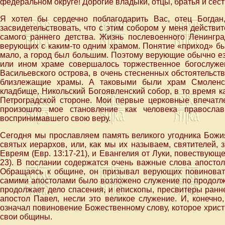
федеральном округе! Дорогие владыки, отцы, братья и сест
Я хотел бы сердечно поблагодарить Вас, отец Богдан
засвидетельствовать, что с этим собором у меня действи
самого раннего детства. Жизнь послевоенного Ленингра
верующих с каким-то одним храмом. Понятие «приход» бы
мало, а город был большим. Поэтому верующие обычно ез
или ином храме совершалось торжественное богослуже
Васильевского острова, в очень стесненных обстоятельств
близлежащие храмы. А таковыми были храм Смоленс
кладбище, Никольский Богоявленский собор, в то время 
Петроградской стороне. Мои первые церковные впечатл
произошло мое становление как человека православ
воспринимавшего свою веру.
Сегодня мы прославляем память великого угодника Божия
святых иерархов, или, как мы их называем, святителей, 
Евреям (Евр. 13:17-21), и Евангелия от Луки, повествующе
23). В послании содержатся очень важные слова апосто
Обращаясь к общине, он призывал верующих повиновать
самими апостолами было возложено служение по продолж
продолжает дело спасения, и епископы, пресвитеры ранн
апостол Павел, несли это великое служение. И, конечно
означал повиновение Божественному слову, которое хрис
свои общины.