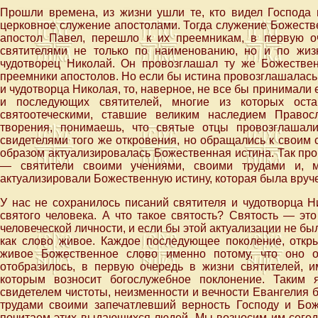
Прошли времена, из жизни ушли те, кто видел Господа и
церковное служение апостолами. Тогда служение Божеств
апостол Павел, перешло к их преемникам, в первую о
святителями не только по наименованию, но и по жиз
чудотворец Николай. Он провозглашал ту же Божестве
преемники апостолов. Но если бы истина провозглашалась т
и чудотворца Николая, то, наверное, не все бы принимали е
и последующих святителей, многие из которых оста
святоотеческими, ставшие великим наследием Правос
творения, понимаешь, что святые отцы провозглашал
свидетелями того же откровения, но обращались к своим
образом актуализировалась Божественная истина. Так пр
— святители своими учениями, своими трудами и, м
актуализировали Божественную истину, которая была вруч
У нас не сохранилось писаний святителя и чудотворца Н
святого человека. А что такое святость? Святость — эт
человеческой личности, и если бы этой актуализации не бы
как слово живое. Каждое последующее поколение, откры
живое Божественное слово именно потому, что оно о
отобразилось, в первую очередь в жизни святителей, 
которым возносит богослужебное поклонение. Таким 
свидетелем чистоты, неизменности и вечности Евангелия 
трудами своими запечатлевший верность Господу и Бо
почитаем этих выдающихся людей. Мы возносим им сегодн