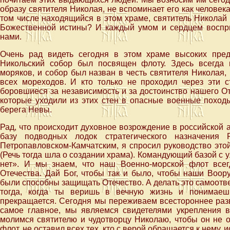
образу святителя Николая, не вспоминает его как человек
том числе находящийся в этом храме, святитель Николай
Божественной истины? И каждый умом и сердцем воспри
нами.
Очень рад видеть сегодня в этом храме высоких пред
Никольский собор был посвящен флоту. Здесь всегда
моряков, и собор был назван в честь святителя Николая,
всех мореходов. И кто только не проходил через эти с
боровшиеся за независимость и за достоинство нашего О
которые уходили из этих стен в опасные военные походы,
берега Невы.
Рад, что происходит духовное возрождение в российской
базу подводных лодок стратегического назначения
Петропавловском-Камчатским, я спросил руководство это
(Речь тогда шла о создании храма). Командующий базой с 
нет». И мы знаем, что наш Военно-морской флот все
Отечества. Дай Бог, чтобы так и было, чтобы наши Воо
были способны защищать Отечество. А делать это самоотв
тогда, когда ты веришь в вечную жизнь и понимаеш
прекращается. Сегодня мы переживаем всестороннее разв
самое главное, мы являемся свидетелями укрепления 
молимся святителю и чудотворцу Николаю, чтобы он не 
флот, не оставил всех тех, кто с верой обращается к нему