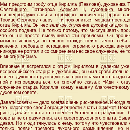
Мы предстоим гробу отца Кирилла (Павлова), духовника 
Святейшего Патриарха Алексия II, духовника мног
священнослужителей и огромного количества правосла
Троице-Сергиеву лавру — и поклониться мощам преподоб
отца Кирилла. Он нес великое служение духовника для ты
особого подвига. Не только потому, что выслушивать про
что он не просто выслушивал эти проблемы. Он проник
момент исповеди он словно отождествлял самого себя с
конечно, требовало истощания, огромного расхода внутр
никогда не роптал и со смирением нес свое служение, не т
и многие письма.
Впервые я встретился с отцом Кириллом в далеком уже 
всероссийского старца и духовника, он был сравнительно 
своего духовного руководителя, приснопамятного владыки
пойти исповедоваться, он спокойно сказал: «Иди к отц
служение старца Кирилла всему нашему благочестивому 
духовном совете.
Давать советы — дело всегда очень рискованное. Иногда л
что человек по своей ограниченности знать не может. Не
риск, давая советы от своего собственного разумения.
советы не от разумения, а от своего духовного опыта. Быва
давал. Но люди тянулись к нему, потому что чувствовали 
только подвиг трезвого духовного размышления, но 