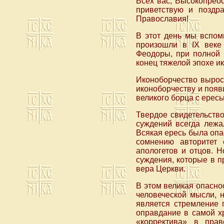
Всех вас, Высокопрео
приветствую и поздр
Православия!
В этот день мы вспом
произошли в IX веке 
Феодоры, при полной 
конец тяжелой эпохе и
Иконоборчество вырос
иконоборчеству и появ
великого борца с ерес
Твердое свидетельство
суждений всегда лежа
Всякая ересь была опас
сомнению авторитет 
апологетов и отцов. 
суждения, которые в п
вера Церкви.
В этом великая опасно
человеческой мысли, 
является стремление 
оправдание в самой хр
«корректива» в пра