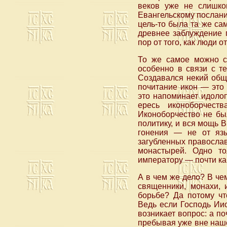
веков уже не слишко
Евангельскому послани
цель-то была та же са
древнее заблуждение 
пор от того, как люди 
То же самое можно ск
особенно в связи с т
Создавался некий общи
почитание икон — это 
это напоминает идоло
ересь иконоборчест
Иконоборчество не бы
политику, и вся мощь 
гонения — не от язы
загубленных православ
монастырей. Одно то
императору — почти ка
А в чем же дело? В че
священники, монахи, 
борьбе? Да потому чт
Ведь если Господь Иис
возникает вопрос: а по
пребывая уже вне наше