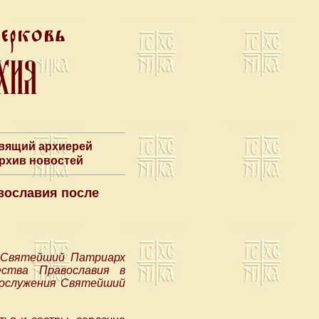
авящий архиерей
Архив новостей
вославия после
, Святейший Патриарх
ства Православия в
гослужения Святейший