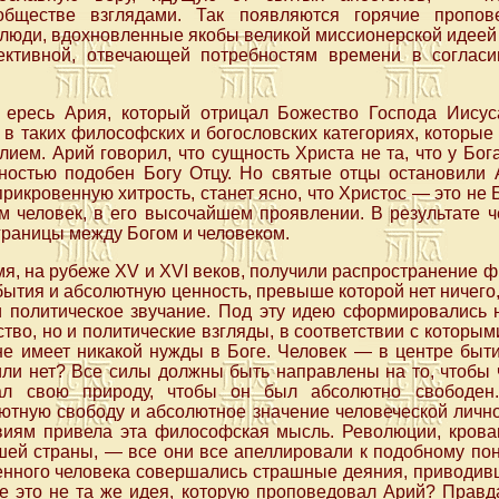
обществе взглядами. Так появляются горячие пропов
 люди, вдохновленные якобы великой миссионерской идеей
ективной, отвечающей потребностям времени в согласи
 ересь Ария, который отрицал Божество Господа Иисус
 в таких философских и богословских категориях, которые
ием. Арий говорил, что сущность Христа не та, что у Бога
ностью подобен Богу Отцу. Но святые отцы остановили А
прикровенную хитрость, станет ясно, что Христос — это не Б
м человек, в его высочайшем проявлении. В результате 
 границы между Богом и человеком.
мя, на рубеже XV и XVI веков, получили распространение 
 бытия и абсолютную ценность, превыше которой нет ничего
и политическое звучание. Под эту идею сформировались н
тво, но и политические взгляды, в соответствии с которым
е имеет никакой нужды в Боге. Человек — в центре бытия
или нет? Все силы должны быть направлены на то, чтобы
ал свою природу, чтобы он был абсолютно свободен
ютную свободу и абсолютное значение человеческой лично
иям привела эта философская мысль. Революции, крова
шей страны, — все они все апеллировали к подобному пон
ленного человека совершались страшные деяния, приводив
е это не та же идея, которую проповедовал Арий? Правд