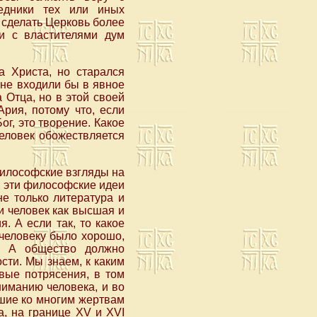
едники тех или иных
 сделать Церковь более
и с властителями дум
а Христа, но старался
 не входили бы в явное
 Отца, но в этой своей
рия, потому что, если
ог, это творение. Какое
человек обожествляется
философские взгляды на
, эти философские идеи
е только литература и
и человек как высшая и
. А если так, то какое
 человеку было хорошо,
. А общество должно
сти. Мы знаем, к каким
вые потрясения, в том
иманию человека, и во
шие ко многим жертвам
а, на границе XV и XVI