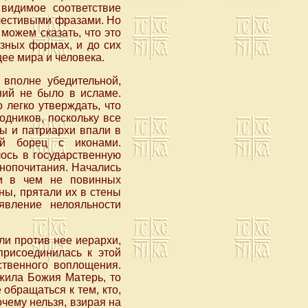
видимое соответствие
очестивыми фразами. Но
можем сказать, что это
зных формах, и до сих
щее мира и человека.
 вполне убедительной,
ний не было в исламе.
 легко утверждать, что
одников, поскольку все
ы и патриархи впали в
ый борец с иконами.
ось в государственную
онопочитания. Начались
ни в чем не повинных
ны, прятали их в стены
явление нелояльности
ли против нее иерархи,
присоединилась к этой
ственного воплощения.
 жила Божия Матерь, то
 обращаться к тем, кто,
чему нельзя, взирая на