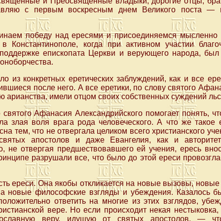
священные и Преосвященные владыки, дорогие отцы, брат
авляю с первым воскресным днем Великого поста — 
инаем победу над ересями и присоединяемся мысленно 
в Константинополе, когда при активном участии благ
поддержке епископата Церкви и верующего народа, был
коноборчества.
ло из конкретных еретических заблуждений, как и все ер
ившиеся после него. А все еретики, по слову святого Афан
ью арианства, имели отцом своих собственных суждений ль
 святого Афанасия Александрийского помогает понять, чт
ла злая воля врага рода человеческого. А что же такое 
на тем, что не отвергала целиком всего христианского уче
святых апостолов и даже Евангелия, как и авторитет
Но, не отвергая предшествовавшего ей учения, ересь вно
ринципе разрушали все, что было до этой ереси провозгл
сть ереси. Она якобы откликается на новые вызовы, новые
на новые философские взгляды и убеждения. Казалось 
положительно ответить на многие из этих взглядов, убеж
истианской вере. Но если происходит некая нестыковка,
вославную веру, идущую от святых апостолов, — чт