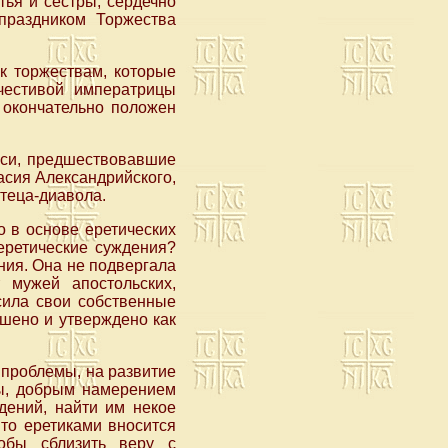
ья и сестры, сердечно
праздником Торжества
к торжествам, которые
очестивой императрицы
 окончательно положен
еси, предшествовавшие
асия Александрийского,
стеца-диавола.
о в основе еретических
еретические суждения?
ния. Она не подвергала
 мужей апостольских,
сила свои собственные
ашено и утверждено как
 проблемы, на развитие
бы, добрым намерением
дений, найти им некое
 то еретиками вносится
обы сблизить веру с