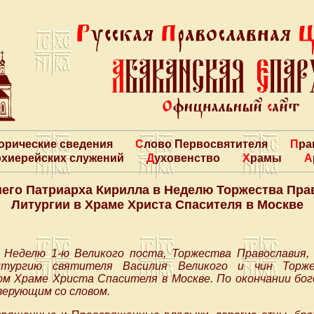
торические сведения
Слово Первосвятителя
Пр
архиерейских служений
Духовенство
Храмы
его Патриарха Кирилла в Неделю Торжества Пра
Литургии в Храме Христа Спасителя в Москве
в Неделю 1-ю Великого поста, Торжества Православия
итургию святителя Василия Великого и чин Торже
ом Храме Христа Спасителя в Москве. По окончании бо
верующим со словом.