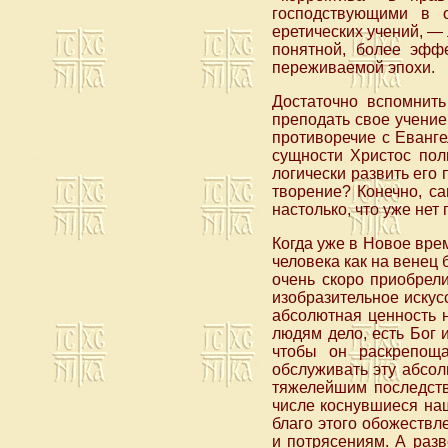
господствующими в 
еретических учений, —
понятной, более эфф
переживаемой эпохи.
Достаточно вспомнить
преподать свое учение
противоречие с Евангел
сущности Христос пол
логически развить его 
творение? Конечно, са
настолько, что уже нет
Когда уже в Новое вре
человека как на венец
очень скоро приобрел
изобразительное искусс
абсолютная ценность н
людям дело, есть Бог 
чтобы он раскрепощ
обслуживать эту абсол
тяжелейшим последств
числе коснувшиеся на
благо этого обожеств
и потрясениям. А разв