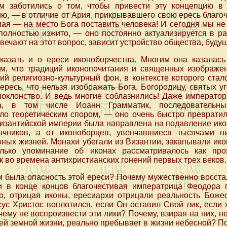
м заботились о том, чтобы привести эту концепцию в 
ю, — в отличие от Ария, прикрывавшего свою ересь благ
мая — на место Бога поставить человека! И сегодня мы не 
полностью изжито, — оно постоянно актуализируется в ра
отвечают на этот вопрос, зависит устройство общества, буду
азать и о ереси иконоборчества. Многим она казалась
ем, что традиций иконопочитания и священных изображе
й религиозно-культурный фон, в контексте которого стало
ересь, что нельзя изображать Бога, Богородицу, святых уг
поклонство. И ведь многие соблазнились! Даже император
ва, в том числе Иоанн Грамматик, последовательн
ло теоретическим спором, — оно очень быстро превратил
Византийской империи была направлена на подавление ик
чников, а от иконоборцев, увенчавшиеся тысячами 
ных жизней. Монахи убегали из Византии, закапывали ико
лько упоминание об иконах рассматривалось как про
к во времена антихристианских гонений первых трех веков.
м была опасность этой ереси? Почему мужественно восста
и в конце концов благочестивая императрица Феодора 
о, отрицая иконы, ересиархи отрицали реальность Боже
ус Христос воплотился, если Он оставил Свой лик, если
чему не воспроизвести эти лики? Почему, взирая на них, не
й земной жизни, реально пребывает в жизни небесной? По