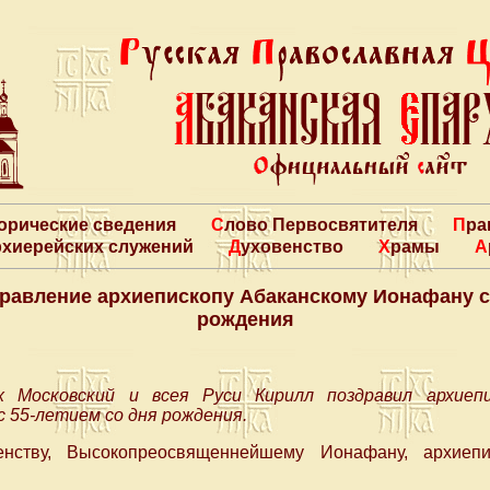
торические сведения
Слово Первосвятителя
Пр
архиерейских служений
Духовенство
Храмы
равление архиепископу Абаканскому Ионафану с 
рождения
 Московский и всея Руси Кирилл поздравил архиепи
 55-летием со дня рождения.
енству, Высокопреосвященнейшему Ионафану, архиепи