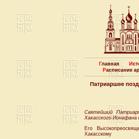
Главная
Ис
Расписание 
Патриаршее позд
Святейший Патриарх
Хакасского Ионафана с
Его Высокопреосвящ
Хакасскому