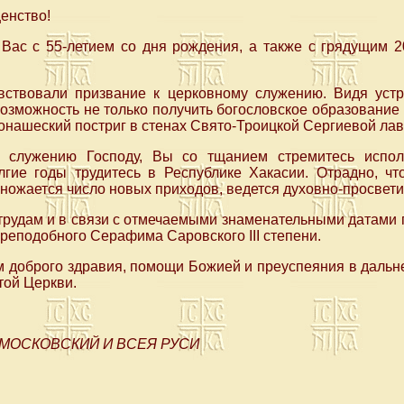
енство!
Вас с 55-летием со дня рождения, а также с грядущим 2
вствовали призвание к церковному служению. Видя уст
озможность не только получить богословское образование
монашеский постриг в стенах Свято-Троицкой Сергиевой ла
 служению Господу, Вы со тщанием стремитесь испо
гие годы трудитесь в Республике Хакасии. Отрадно, ч
ножается число новых приходов, ведется духовно-просвети
трудам и в связи с отмечаемыми знаменательными датами
преподобного Серафима Саровского III степени.
 доброго здравия, помощи Божией и преуспеяния в даль
той Церкви.
 МОСКОВСКИЙ И ВСЕЯ РУСИ