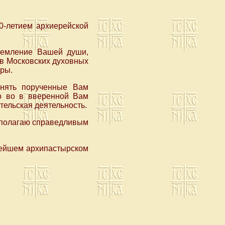
0-летием архиерейской
ремление Вашей души,
 в Московских духовных
вры.
лнять порученные Вам
то во в вверенной Вам
тельская деятельность.
 полагаю справедливым
нейшем архипастырском