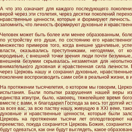
А что это означает для каждого последующего поколени
верой через эти столетия, через десятки поколений перех
нравственные ценности, которые и формируют личность.
запомнить, что личность формируют духовные и нравствен
Человек может быть более или менее образованным, боле
по устройству его души, по состоянию его нравственно
множество примеров того, когда внешне удачливые, усп
власти, оказывались преступниками, негодяями, от к
юродивые, с внешней точки зрения люди почти безумные, 
внешнем безумии скрывалась незаметная для неопытно
внимательного духовная и нравственная сила личности. 
через Церковь нашу и сохранил духовные, нравственные
поколение воспроизводить сами себя в реальной жизни, в 
На протяжении тысячелетия, о котором мы говорим, Церк
испытания. Были попытки разрушения нашей веры из
единства изнутри, было, наконец, тяжелейшее время бого
вместе с вами, я благодарил Господа за весь тот долгий и
за всех вас, за всю паству нашу, живущую в XXI веке, так
духовные и нравственные ценности, которые были зал
Церковь на протяжении тысячи лет оплодотворяют на
преемство, покуда сохранится Церковь Божия, сохранится 
будут одеваться, как они будут выглядеть, какое образован