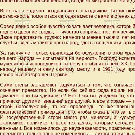
Ваше Высокопреосвященство, владыка митрополит Лев! Дор
Всех вас сердечно поздравляю с праздником Тихвинско
возможность помолиться сегодня вместе с вами в стенах д
Совершенно особое чувство охватывает человека, который, 
под его древние своды, — чувство сопричастности к вели
Даже представить трудно: немногим менее тысячи лет н
службы, здесь молился наш народ, здесь священники, архи
За тысячу лет только единожды богослужения в этом хра
нашего народа — испытания на верность Господу, испыта
мучеников и исповедников, за веру погибших в веке XX, Г
народу нашему и сему святому месту, и в 1991 году п
собор был возвращен Церкви.
Сами стены заставляют задуматься о том, что означает 
означает преемство. Но если бы сейчас сюда вошли на
думаете, они бы удивились? Нет. Они бы увидели то, чт
прически другими, внешний вид другой, а все в храме — та
строй богослужений, та же проповедь, те же призыв
фантастический пример для того, чтобы сказать, что за ты
И государственный строй много раз менялся, и культ
экономике, политике, о всех тех делах, которые сегод
важными. Все изменилось до неузнаваемости, практически
преемство, только одно не изменилось — духовная жизнь н