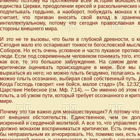
Именно поэтому на протяжении всей истории монашест
единства Церкви, преодолении ересей и раскольнических 
подпитывать гордыню, а наоборот, побуждать монаха к 
считает, что призван вносить свой вклад в хране
интеллектуальному, потому что сегодня православная
стороны внешнего мира.
И это не те вызовы, что были в глубокой древности, о 
Сегодня мало кто оспаривает тонкости богословской мыс
Соборов. Но есть очень условное и часто лукавое проти
люди. Если под современным человеком понимать того, кто
как все, то это большое заблуждение. На самом деле
критически оценивать происходящее в мире. Все мы 
вырваться из него; но можно плыть бездумно, полагаясь на
можно плыть осознанно, выбирая свой собственный путь. Д
Когда Господь говорит: «не бойся, малое стадо» (Лк. 12:32)
Царствие Небесное (см. Мф. 7:14), — Он именно об этом г
плыть, а об узком пути, который требует осознанного и кри
мире.
Почему это так важно для монашествующих? А потому что
от внешних обстоятельств. Единственное, чем он дол
искренней и сердечной молитвой. А все то, что управляет
должно монахом восприниматься критически. Есть очень 
бы неправильным их игнорировать. Но, помимо них, есть 
монашеской жизни и заключается в том, чтобы следоват