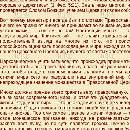
хорошего держитесь» (1 Фес. 5:21). Знать надо многое, 
проверяется Словом Божиим, учением Церкви и своей соб
Вот почему монастыри всегда были оплотами Православи
ничего не признают, ничего не принимают во внимание, ж
установками, — совсем не так! Настоящий монах — это
окружающий мир. Критический — не значит отрицательны
положительный взгляд на многое из того, что происх
способность оценивать происходящее в мире, исходя из т
нашего церковного Предания, идущего от святых апостоло
Церковь должна учитывать все, что происходит, принима
для того чтобы выстроить правильную пастырскую и мисс
того, чтобы владеть современными знаниями, но мы д
стихии мира сего не разрушили наш внутренний мир. 
непреходящее значение монашества в Православной Церк
Иноки должны прежде всего хранить веру православную. 
на вызовы современного мира, и отвечать убедительно,
жизни. Ведь монастырь — это не академия наук и не универ
знаниями. Сюда приходят со своими скорбями и радостя
опыту иноков. Поэтому самое главное в жизни монаха — 
свое монашеское призвание, никогда не размениваться
захватывает душу, но по сути является грехом. Нужно х
хранить крепкую и чистую молитву, и тогда вокруг иноков б