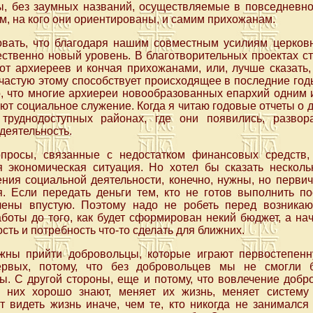
, без заумных названий, осуществляемые в повседневн
м, на кого они ориентированы, и самим прихожанам.
овать, что благодаря нашим совместным усилиям церков
ственно новый уровень. В благотворительных проектах с
от архиереев и кончая прихожанами, или, лучше сказать
частую этому способствует происходящее в последние го
, что многие архиереи новообразованных епархий одним 
ют социальное служение. Когда я читаю годовые отчеты о д
 труднодоступных районах, где они появились, развор
деятельность.
опросы, связанные с недостатком финансовых средств,
я экономическая ситуация. Но хотел бы сказать нескол
ния социальной деятельности, конечно, нужны, но первич
. Если передать деньги тем, кто не готов выполнить по
ачены впустую. Поэтому надо не робеть перед возника
боты до того, как будет сформирован некий бюджет, а начи
ть и потребность что-то сделать для ближних.
жны прийти добровольцы, которые играют первостепенн
ервых, потому, что без добровольцев мы не смогли 
. С другой стороны, еще и потому, что вовлечение добр
з них хорошо знают, меняет их жизнь, меняет систему
 видеть жизнь иначе, чем те, кто никогда не занимался