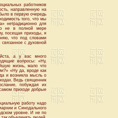
оциальных работников
ость, направленную на
было в первую очередь
одимость того, что мы
та» нетрадиционно для
то не в полной мере
у, посещая приходы, я
няю, что под словами
о связанное с духовной
уйста, а у вас много
одящие вопросы: «Ну,
йшую жизнь, мало что
ми?» «Ну да, вроде как
гда и возникла мысль о
ходах. Ведь священник
ослание, побуждая их
 самом приходе добрые
оциальную работу надо
иархии и Синодального
одском уровне. И не по
ы так объединять людей,