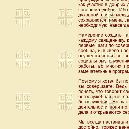
как участие в добрых 
совершил добро. Ибо
духовной связи между
сохраняются имена л
необходимую, навсегда 
Намерение создать та
каждому священнику, 
первые шаги по совер
сообща, и вывело нас
осуществляется во в
социальному служению
работы, во многих п
замечательные програ
Поэтому я хотел бы поб
вы совершаете. Ведь 
понять, что говорит с
богослужебная, не яв
богослужения. Но каж
деятельности, понятно,
дела и открываются се
Мы всегда настаивали
достойно, торжествен