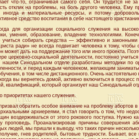
ает что-то, ограничивая самого себя. Он трудится не з
есть отклик на проблемы, на боль другого человека. Ему п
а иногда и материальные ресурсы, и потому доброволь
тивное средство воспитания в себе настоящего христиани
огда для организации социального служения на высок
ки, умения, образование, владение технологиями. Конеч
до учиться собирать средства — эффективно и законными 
иста ради» не всегда подвигает человека к тому, чтобы о
н может дать на поддержание того или иного проекта. Поэт
ере церковно-социальной деятельности, постоянно учитьс
 нашем Синодальном отделе разработаны методики по о
ленности, и перед каждым человеком, желающим заниматьс
учения, в том числе дистанционного. Очень настоятельно п
, когда вы вернетесь домой, активно включиться в процесс
ий, квалификаций, который организует наш Синодальный от
 о приоритетах нашего служения.
 призвал обратить особое внимание на проблему абортов в
архиальными архиереями, я стал говорить о том, что недо
ин воздерживаться от этого рокового поступка. Нужно к
у проповедь. Проанализировав причины совершения або
х людей, мы пришли к выводу, что таких причин несколько.
олучие, гнев родителей, бытовые трудности. Бывает, все 