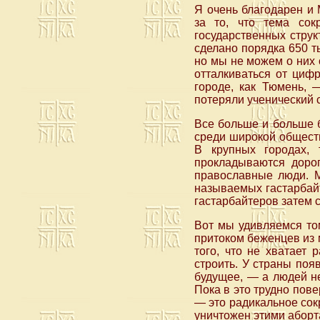
Я очень благодарен и
за то, что тема со
государственных струк
сделано порядка 650 т
но мы не можем о них 
отталкиваться от цифр
городе, как Тюмень, 
потеряли ученический с
Все больше и больше 
среди широкой обществ
В крупных городах, 
прокладываются дорог
православные люди. М
называемых гастарбайт
гастарбайтеров затем 
Вот мы удивляемся том
притоком беженцев из м
того, что не хватает 
строить. У страны поя
будущее, — а людей не
Пока в это трудно пов
— это радикальное сок
уничтожен этими аборт