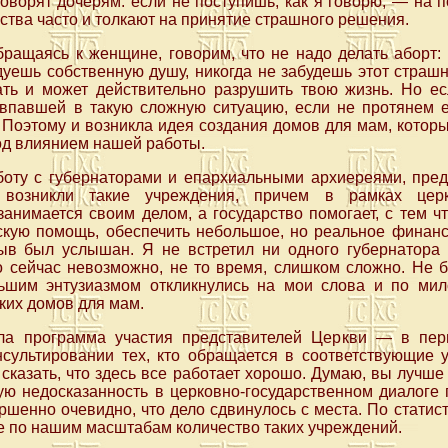
говорят дочерям: если не поступишь, как я говорю, — на п
ства часто и толкают на принятие страшного решения.
бращаясь к женщине, говорим, что не надо делать аборт:
одуешь собственную душу, никогда не забудешь этот страшн
ать и может действительно разрушить твою жизнь. Но е
 впавшей в такую сложную ситуацию, если не протянем е
Поэтому и возникла идея создания домов для мам, котор
под влиянием нашей работы.
оту с губернаторами и епархиальными архиереями, пред
возникли такие учреждения, причем в рамках церко
занимается своим делом, а государство помогает, с тем 
скую помощь, обеспечить небольшое, но реальное финан
изыв был услышан. Я не встретил ни одного губернатора 
о сейчас невозможно, не то время, слишком сложно. Не 
ьшим энтузиазмом откликнулись на мои слова и по ми
ких домов для мам.
ла программа участия представителей Церкви — в пер
сультировании тех, кто обращается в соответствующие 
 сказать, что здесь все работает хорошо. Думаю, вы лучше
ую недосказанность в церковно-государственном диалоге
ршенно очевидно, что дело сдвинулось с места. По статист
 по нашим масштабам количество таких учреждений.