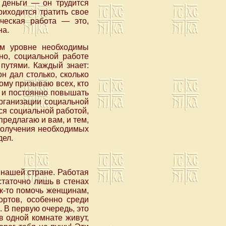
а деньги — он трудится
риходится тратить свое
ческая работа — это,
на.
ом уровне необходимы
но, социальной работе
путями. Каждый знает:
н дал столько, сколько
ому призываю всех, кто
я и постоянно повышать
рганизации социальной
я социальной работой,
редлагаю и вам, и тем,
 получения необходимых
дел.
 нашей стране. Работая
статочно лишь в стенах
ак-то помочь женщинам,
ртов, особенно среди
 В первую очередь, это
в одной комнате живут,