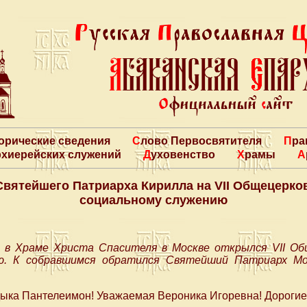
торические сведения
Слово Первосвятителя
Пр
архиерейских служений
Духовенство
Храмы
вятейшего Патриарха Кирилла на VII Общецерко
социальному служению
а в Храме Христа Спасителя в Москве открылся VII Об
ю. К собравшимся обратился Святейший Патриарх Мо
ыка Пантелеимон! Уважаемая Вероника Игоревна! Дорогие 