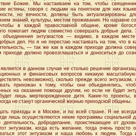
тствие Божие. Мы настаиваем на том, чтобы священник
кие истины, говоря с людьми на понятном для них языке
ности, но вечности, должны быть актуализированы дл
овнем знаний, культуры, местом проживания. Но наравне с
 чтобы в каждой православной общине, кроме богосл
 что помогает людям совместно совершать добрые дела. 
и, объединения энтузиастов — видимо, в каждом месте
обрых дел. Но я не перестаю настаивать на том, что в 
ятельность, — так же как в каждом приходе должна сов
ом приходе должно провозглашаться и доноситься до со
является в данном случае не столько решение организац
ационных и финансовых вопросов никакую масштабную
ествлять невозможно), сколько прежде всего энтузиазм,
ывать прихожан к тому, чтобы они объединялись, что
нных на оказание помощи другим, но если не будет энту
будет лишь мертворожденное дитя. Какие-то проекты, 
икогда не станут органической жизнью приходской общины.
ать приходы и в Москве, и по всей стране. Я не всегда
 где лишь осуществляются некие программы социальной де
 деятельность, доброделание, проистекающее от духов
тот энтузиазм, когда есть желание, тогда очень просто 
ваться этот энтузиазм и наша любовь к людям. Тогда 