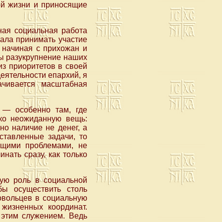
ой жизни и приносящие
ная социальная работа
тала принимать участие
, начиная с прихожан и
ды разукрупнение наших
из приоритетов в своей
еятельности епархий, я
ачивается масштабная
 — особенно там, где
ько неожиданную вещь:
но наличие не денег, а
ставленные задачи, то
ющими проблемами, не
нать сразу, как только
ую роль в социальной
бы осуществить столь
овольцев в социальную
 жизненных координат.
 этим служением. Ведь