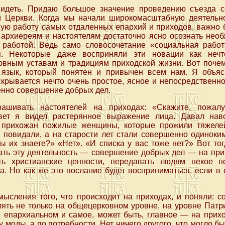
видеть. Придаю большое значение проведению съезда с
 Церкви. Когда мы начали широкомасштабную деятельн
ную работу самых отдаленных епархий и приходов, важно 
архиереям и настоятелям достаточно ясно осознать необх
работой. Ведь само словосочетание «социальная рабо
ия. Некоторые даже восприняли эти новации как неч
овным уставам и традициям приходской жизни. Вот почем
 язык, который понятен и привычен всем нам. Я объяс
крывается нечто очень простое, ясное и непосредственн
енно совершение добрых дел.
ашивать настоятелей на приходах: «Скажите, пожал
ет я видел растерянное выражение лица. Давал нав
и прихожан пожилые женщины, которые прожили тяжеле
 повидали, а на старости лет стали совершенно одиноки
ы их знаете?» «Нет». «И списка у вас тоже нет?» Вот то
ать эту деятельность — совершение добрых дел — на при
ть христианские ценности, передавать людям некое п
а. Но как же это послание будет восприниматься, если в
мысления того, что происходит на приходах, и поняли: с
лять не только на общецерковном уровне, на уровне Патр
е епархиальном и самое, может быть, главное — на прих
 моды, а по потребности. Нет ничего другого, что могло б