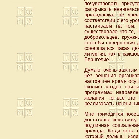
почувствовать прису
раскрывать евангельс
принадлежат не древ
соответствии с его ур
настаиваем на том,
существовало что-то,
добровольцев, кружк
способы совершения д
совершаться такая де
литургия, как в кажд
Евангелие.
Думаю, очень важным 
без решения организ
настоящее время осущ
сколько угодно приз
программах, направле
желания, то всё это 
реализовать, но они н
Мне приходится посещ
достаточно ясно вижу,
подлинная социальная
прихода. Когда есть э
который должны изли