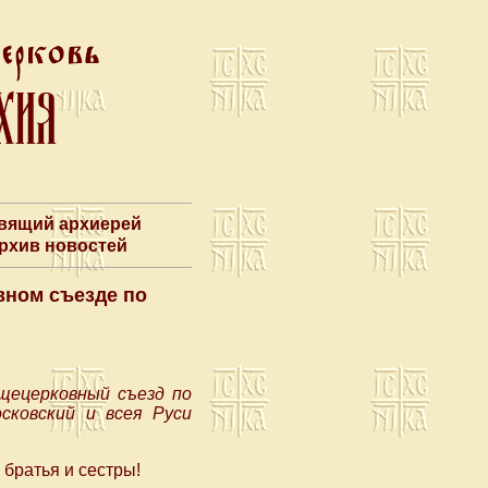
авящий архиерей
Архив новостей
вном съезде по
щецерковный съезд по
сковский и всея Руси
братья и сестры!