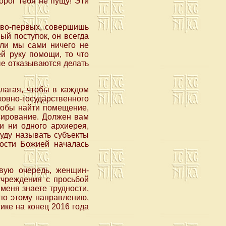
орог тебя не пущу! Эти
 во-первых, совершишь
ый поступок, он всегда
сли мы сами ничего не
й руку помощи, то что
ые отказываются делать
лагая, чтобы в каждом
вно-государственного
чтобы найти помещение,
сирование. Должен вам
и ни одного архиерея,
буду называть субъекты
лости Божией началась
вую очередь, женщин-
учреждения с просьбой
 меня знаете трудности,
 по этому направлению,
ике на конец 2016 года