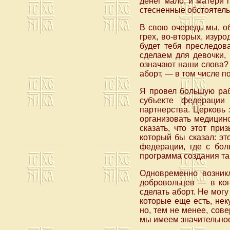
денег мало, и матери 
стесненные обстоятель
В свою очередь мы, о
грех, во-вторых, изур
будет тебя преследов
сделаем для девочки,
означают наши слова? 
аборт, — в том числе 
Я провел большую раб
субъекте федерации 
партнерства. Церковь 
организовать медицин
сказать, что этот пр
который бы сказал: эт
федерации, где с бол
программа создания та
Одновременно возник
добровольцев — в кон
сделать аборт. Не могу
которые еще есть, нек
но, тем не менее, сове
мы имеем значительное