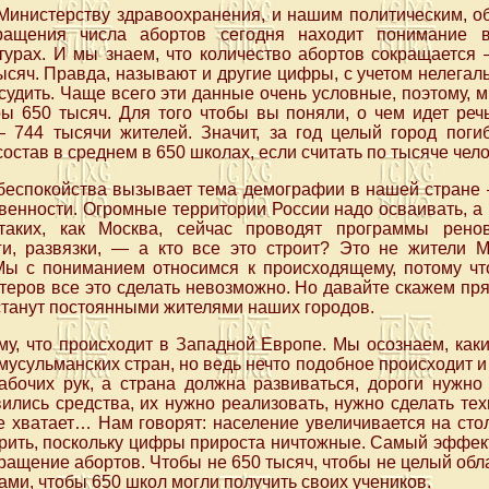
 Министерству здравоохранения, и нашим политическим, 
кращения числа абортов сегодня находит понимание 
турах. И мы знаем, что количество абортов сокращается
ысяч. Правда, называют и другие цифры, с учетом нелегал
судить. Чаще всего эти данные очень условные, поэтому, 
ы 650 тысяч. Для того чтобы вы поняли, о чем идет речь
— 744 тысячи жителей. Значит, за год целый город пог
остав в среднем в 650 школах, если считать по тысяче чело
беспокойства вызывает тема демографии в нашей стране 
енности. Огромные территории России надо осваивать, а р
таких, как Москва, сейчас проводят программы ренов
и, развязки, — а кто все это строит? Это не жители М
ы с пониманием относимся к происходящему, потому чт
еров все это сделать невозможно. Но давайте скажем пря
станут постоянными жителями наших городов.
у, что происходит в Западной Европе. Мы осознаем, как
усульманских стран, но ведь нечто подобное происходит и 
рабочих рук, а страна должна развиваться, дороги нужно
вились средства, их нужно реализовать, нужно сделать те
 хватает… Нам говорят: население увеличивается на стол
ерить, поскольку цифры прироста ничтожные. Самый эффек
ращение абортов. Чтобы не 650 тысяч, чтобы не целый обла
ами, чтобы 650 школ могли получить своих учеников.