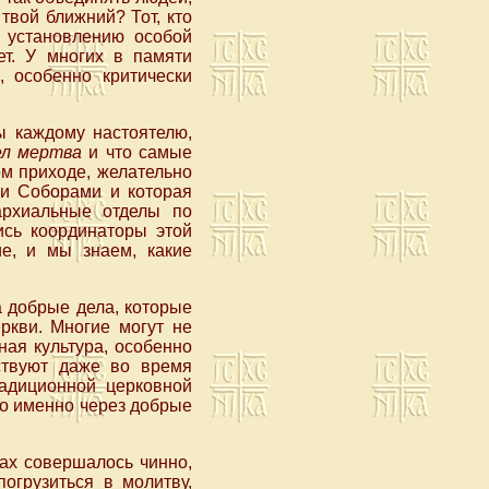
твой ближний? Тот, кто
 установлению особой
ет. У многих в памяти
 особенно критически
ы каждому настоятелю,
ел мертва
и что самые
м приходе, желательно
ми Соборами и которая
архиальные отделы по
ись координаторы этой
е, и мы знаем, какие
а добрые дела, которые
ркви. Многие могут не
ная культура, особенно
вствуют даже во время
радиционной церковной
то именно через добрые
ах совершалось чинно,
огрузиться в молитву,