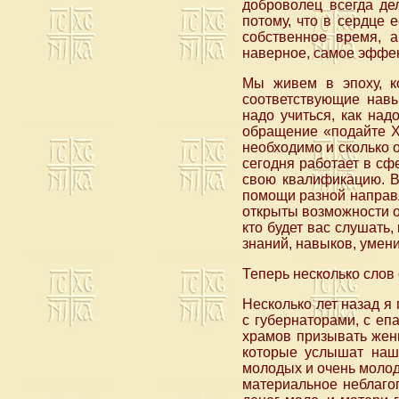
доброволец всегда дел
потому, что в сердце 
собственное время, 
наверное, самое эффек
Мы живем в эпоху, к
соответствующие навы
надо учиться, как на
обращение «подайте Хр
необходимо и сколько о
сегодня работает в сф
свою квалификацию. В
помощи разной направ
открыты возможности об
кто будет вас слушать
знаний, навыков, умен
Теперь несколько слов
Несколько лет назад я
с губернаторами, с еп
храмов призывать женщ
которые услышат наш
молодых и очень молоды
материальное неблагоп