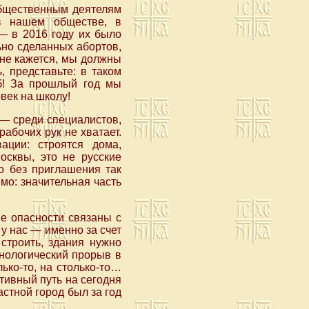
общественным деятелям
в нашем обществе, в
 — в 2016 году их было
ьно сделанных абортов,
мне кажется, мы должны
, представьте: в таком
иб! За прошлый год мы
век на школу!
— среди специалистов,
абочих рук не хватает.
ации: строятся дома,
осквы, это не русские
о без приглашения так
мо: значительная часть
ие опасности связаны с
у нас — именно за счет
 строить, здания нужно
хнологический прорыв в
ько-то, на столько-то…
тивный путь на сегодня
стной город был за год