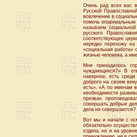
Очень рад всех вас 
Русской Православной
вовлечение в социаль
помочь епархиальным 
называем социальной 
русского Православ
соответствующее церк
нередко перехожу на
«социальная работа» с
жизнью человека, а им
Мне приходилось спр
нуждающихся?» В отв
наверное, есть сред
доброго на своем веку
есть». «А по именам в
необходимости развив
призван проповедова
совершать добрые дел
дела не совершаются?
Вот мы и начали с ос
обязательно осуществ
отдела, но и на уровн
принуждению, не в силу