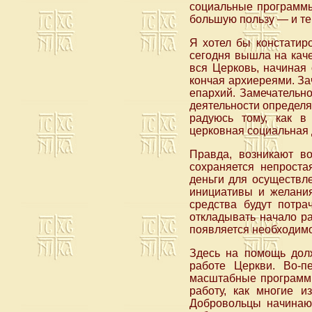
социальные программы
большую пользу — и те
Я хотел бы констатир
сегодня вышла на каче
вся Церковь, начиная 
кончая архиереями. За
епархий. Замечательно
деятельности определя
радуюсь тому, как в
церковная социальная 
Правда, возникают в
сохраняется непроста
деньги для осуществле
инициативы и желания
средства будут потр
откладывать начало ра
появляется необходимос
Здесь на помощь дол
работе Церкви. Во-п
масштабные программы
работу, как многие и
Добровольцы начинают