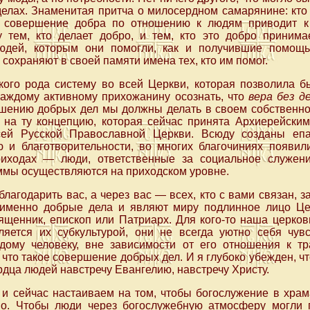
делах. Знаменитая притча о милосердном самарянине: кто 
 совершение добра по отношению к людям приводит к
 тем, кто делает добро, и тем, кто это добро принима
юдей, которым они помогли, как и получившие помощь,
сохраняют в своей памяти имена тех, кто им помог.
кого рода систему во всей Церкви, которая позволила б
каждому активному прихожанину осознать, что
вера без д
шению добрых дел мы должны делать в своем собственно
 на ту концепцию, которая сейчас принята Архиерейски
сей Русской Православной Церкви. Всюду созданы еп
 и благотворительности, во многих благочиниях появил
риходах — люди, ответственные за социальное служени
ммы осуществляются на приходском уровне.
лагодарить вас, а через вас — всех, кто с вами связан, з
именно добрые дела и являют миру подлинное лицо Це
вященник, епископ или Патриарх. Для кого-то наша церков
ляется их субкультурой, они не всегда уютно себя чу
дому человеку, вне зависимости от его отношения к т
 что такое совершение добрых дел. И я глубоко убежден, ч
рдца людей навстречу Евангелию, навстречу Христу.
 и сейчас настаиваем на том, чтобы богослужение в храм
но. Чтобы люди через богослужебную атмосферу могли п