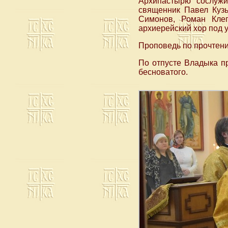
Архипастырю сослужи
священник Павел Кузь
Симонов, Роман Клеп
архиерейский хор под 
Проповедь по прочтени
По отпусте Владыка п
бесноватого.