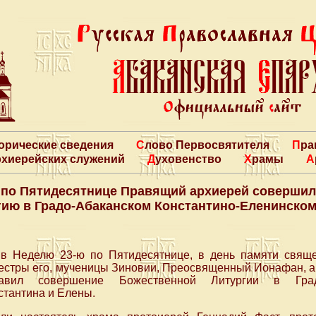
торические сведения
Слово Первосвятителя
Пр
архиерейских служений
Духовенство
Храмы
 по Пятидесятнице Правящий архиерей соверши
гию в Градо-Абаканском Константино-Еленинском
 в Неделю 23-ю по Пятидесятнице, в день памяти свящ
сестры его, мученицы Зиновии, Преосвященный Ионафан, 
лавил совершение Божественной Литургии в Град
стантина и Елены.