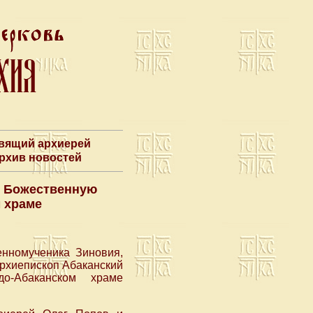
авящий архиерей
Архив новостей
л Божественную
 храме
енномученика Зиновия,
архиепископ Абаканский
о-Абаканском храме