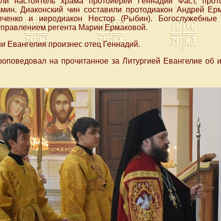
ли настоятель храма протоиерей Геннадий Фаст, про
мин. Диаконский чин составили протодиакон Андрей Ер
ченко и иеродиакон Нестор (Рыбин). Богослужебные
управлением регента Марии Ермаковой.
и Евангелия произнес отец Геннадий.
роповедовал на прочитанное за Литургией Евангелие об и