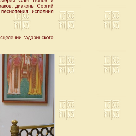
тоиерей Олег Попов и
маков, диаконы Сергий
 песнопения исполнил
сцелении гадаринского