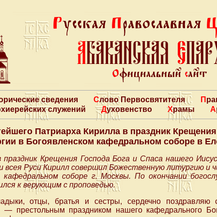
торические сведения
Слово Первосвятителя
Пр
архиерейских служений
Духовенство
Храмы
ейшего Патриарха Кирилла в праздник Крещения
гии в Богоявленском кафедральном соборе в Е
 в праздник Крещения Господа Бога и Спаса нашего Иис
и всея Руси Кирилл совершил Божественную литургию и ч
м кафедральном соборе г. Москвы. По окончании богос
ился к верующим с проповедью.
ладыки, отцы, братья и сестры, сердечно поздравляю 
я — престольным праздником нашего кафедрального Бог