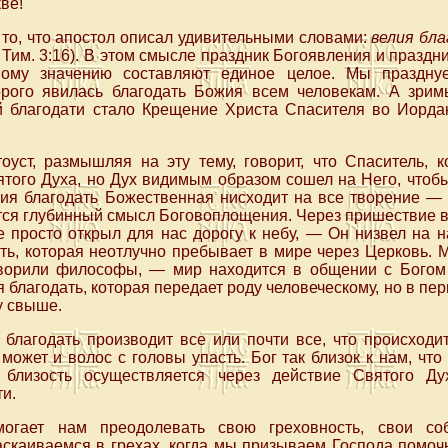
ве!
то, что апостол описал удивительными словами:
велия бл
 Тим. 3:16). В этом смысле праздник Богоявления и праздн
ному значению составляют единое целое. Мы праздну
орого явилась благодать Божия всем человекам. А зри
 благодати стало Крещение Христа Спасителя во Иорда
оуст, размышляя на эту тему, говорит, что Спаситель, к
того Духа, но Дух видимым образом сошел на Него, чтобы
я благодать Божественная нисходит на все творение — 
ется глубинный смысл Боговоплощения. Через пришествие в
е просто открыл для нас дорогу к небу, — Он низвел на 
ь, которая неотлучно пребывает в мире через Церковь. М
оворили философы, — мир находится в общении с Богом
благодать, которая передает роду человеческому, но в пер
у свыше.
лагодать производит все или почти все, что происходит
может и волос с головы упасть. Бог так близок к нам, что
 близость осуществляется через действие Святого Дух
и.
огает нам преодолевать свою греховность, свои со
скаиваемся в грехах, когда мы призываем Господа помочь