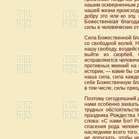
нашим оскверненным душ
нашей жизни происходит
добру это или ко злу,
Божественная благода
силы в человеческих от
Сила Божественной бла
со свободной волей. Н
нашу свободу, воздейст
выйти из скорбей, б
исправляются человече
противных мнений на 
истории, — какие бы си
наша сила, сила каждо
себе Божественную бла
в том числе, силы пре
Поэтому сегодняшний д
нами особенно захваты
трудных обстоятельст
праздника Рождества 
слова: «С нами Бог! Р
спасения рода челове
наследники всего того,
не допускать, чтобы 