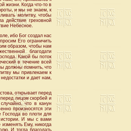
й жизни. Когда что-то в
роты, и мы не знаем, к
иливать молитву, чтобы
ла действие греховной
твие Небесное.
ле, ибо Бог создал нас
 просим Его ограничить
ким образом, чтобы нам
жественной благодати
оспода. Какой бы поток
ческий в течение всей
мы должны помнить, что
олитву мы привлекаем к
недостатки и дает нам,
стова, открывает перед
 перед лицом скорбей и
случайно, что в канун
енно произносятся эти
е Господа во плоти для
 истории. И мы с вами
е изменять Ему, никогда
лю. И тогда благодать