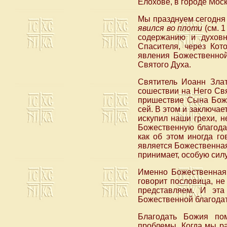
Елохове, в городе Моск
Мы празднуем сегодня 
явился во плоти
(см. 1
содержанию и духов
Спасителя, через Кот
явления Божественной
Святого Духа.
Святитель Иоанн Злат
сошествии на Него Свя
пришествие Сына Божи
сей. В этом и заключа
искупил наши грехи, н
Божественную благодат
как об этом иногда г
является Божественная 
принимает, особую сил
Именно Божественная б
говорит пословица, не 
представляем. И эта
Божественной благодат
Благодать Божия пом
проблемы. Когда мы ра