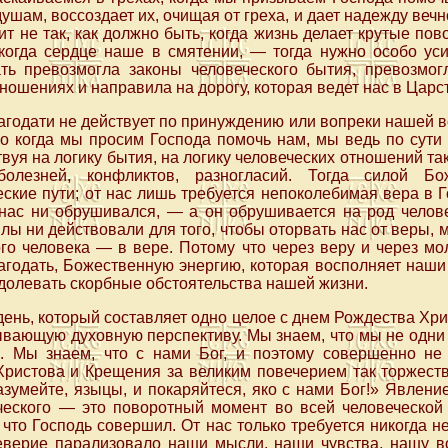
ам, воссоздает их, очищая от греха, и дает надежду вечно
 не так, как должно быть, когда жизнь делает крутые пово
 когда сердце наше в смятении, — тогда нужно особо ус
ть превозмогла законы человеческого бытия, превозмог
ношениях и направила на дорогу, которая ведет нас в Царс
годати не действует по принуждению или вопреки нашей во
о когда мы просим Господа помочь нам, мы ведь по сути
вуя на логику бытия, на логику человеческих отношений та
олезней, конфликтов, разногласий. Тогда силой Бо
ские пути; от нас лишь требуется непоколебимая вера в Г
нас ни обрушивался, — а он обрушивается на род челове
лы ни действовали для того, чтобы оторвать нас от веры, 
го человека — в вере. Потому что через веру и через м
годать, Божественную энергию, которая восполняет наши 
одолевать скорбные обстоятельства нашей жизни.
ень, который составляет одно целое с днем Рождества Хри
вающую духовную перспективу. Мы знаем, что мы не одни
в. Мы знаем, что с нами Бог, и поэтому совершенно не 
Христова и Крещения за великим повечерием так торжеств
азумейте, языцы, и покаряйтеся, яко с нами Бог!» Явлени
ческого — это поворотный момент во всей человеческой
 что Господь совершил. От нас только требуется никогда н
неверие парализовало наши мысли, наши чувства, нашу во