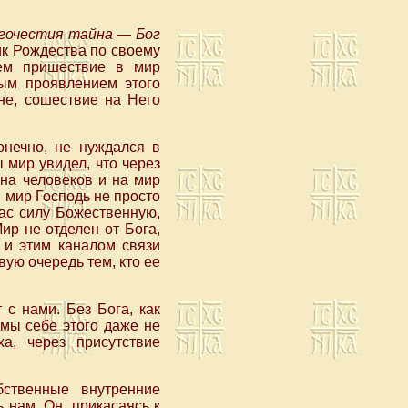
агочестия тайна — Бог
ик Рождества по своему
ем пришествие в мир
мым проявлением этого
не, сошествие на Него
онечно, не нуждался в
 мир увидел, что через
на человеков и на мир
 мир Господь не просто
нас силу Божественную,
ир не отделен от Бога,
 и этим каналом связи
вую очередь тем, кто ее
 с нами. Без Бога, как
 мы себе этого даже не
а, через присутствие
бственные внутренние
 нам, Он, прикасаясь к