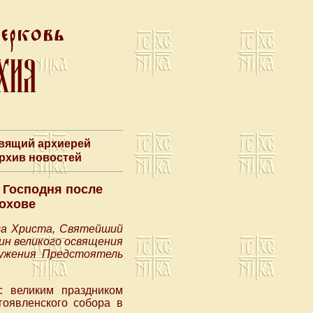
авящий архиерей
Архив новостей
 Господня после
лохове
уса Христа, Святейший
ин великого освящения
лужения Предстоятель
с великим праздником
оявленского собора в