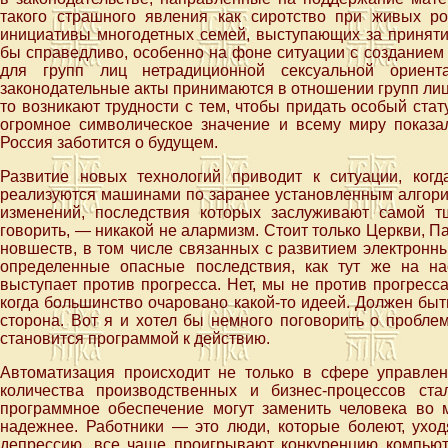
такого страшного явления как сиротство при живых р
инициативы многодетных семей, выступающих за принятие
бы справедливо, особенно на фоне ситуации с созданием
для групп лиц нетрадиционной сексуальной ориент
законодательные акты принимаются в отношении групп лиц
то возникают трудности с тем, чтобы придать особый ста
огромное символическое значение и всему миру показал
Россия заботится о будущем.
Развитие новых технологий приводит к ситуации, ког
реализуются машинами по заранее установленным алгори
изменений, последствия которых заслуживают самой т
говорить, — никакой не алармизм. Стоит только Церкви, П
новшеств, в том числе связанных с развитием электронны
определенные опасные последствия, как тут же на на
выступает против прогресса. Нет, мы не против прогресс
когда большинство очаровано какой-то идеей. Должен быть т
сторона. Вот я и хотел бы немного поговорить о пробле
становится программой к действию.
Автоматизация происходит не только в сфере управлен
количества производственных и бизнес-процессов ст
программное обеспечение могут заменить человека во м
надежнее. Работники — это люди, которые болеют, уход
депрессию, все чаще проигрывают конкуренцию компью