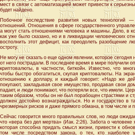
мест в связи с автоматизацией может привести к серьез
будет найдено.
Побочное последствие развития новых технологий —
отношений. Отношения в сфере государственного управл
а могут стать отношениями человека и машины. Дело, в ко
как уже было сказано, но и в ликвидации человеческих отн
восполнить этот дефицит, как преодолеть разобщение 
остроту.
Не могу не сказать о еще одном явлении, которое сегодня 
от него пострадали. В последнее время в мире получили 
криптовалюты, в частности, биткойн. Известно, что мн
чтобы быстро обогатиться, скупая криптовалюты. На экр
отношению к доллару, и каждый говорит: «Надо же дей
покупают, закладывая свое имущество, продавая свои дом
падает, и люди понимают, что потеряли все, что имели. Це
таким образом, чтобы он не был порабощен страстями и стр
должен достойно вознаграждаться. Но и государство в т
чрезмерных рисков и даже прямого обмана, в том числе и 
Сейчас говорится много правильных слов, но люди ожидаю
что «вера без дел мертва» (Иак. 2:26). Забота о человеке
которая способна придать смысл жизни, привести к обнов
том числе посредством закона, о тех, кто наиболее 