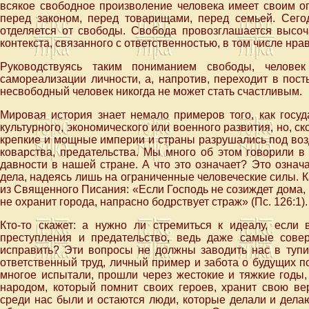
всякое свободное произволение человека имеет своим о
перед законом, перед товарищами, перед семьей. Сегод
отделяется от свободы. Свобода провозглашается высоч
контекста, связанного с ответственностью, в том числе нр
Руководствуясь таким пониманием свободы, челове
самореализации личности, а, напротив, переходит в пос
несвободный человек никогда не может стать счастливым.
Мировая история знает немало примеров того, как госуд
культурного, экономического или военного развития, но, с
крепкие и мощные империи и страны разрушались под возд
коварства, предательства. Мы много об этом говорили в
давности в нашей стране. А что это означает? Это означ
дела, надеясь лишь на ограниченные человеческие силы. К
из Священного Писания: «Если Господь не созиждет дома, 
не охранит города, напрасно бодрствует страж» (Пс. 126:1).
Кто-то скажет: а нужно ли стремиться к идеалу, если 
преступления и предательство, ведь даже самые сов
исправить? Эти вопросы не должны заводить нас в тупи
ответственный труд, личный пример и забота о будущих 
многое испытали, прошли через жестокие и тяжкие годы,
народом, который помнит своих героев, хранит свою ве
среди нас были и остаются люди, которые делали и дел