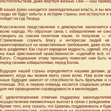
обстоятельствам, даже жертвуя жизнью. Они — наш пример
В ваших руках находится законодательная власть, и вы мож
труды не будут забыты в истории страны, они останутся и 
пойдет на суд Творца.
Классическое представление о демократии заключается 
волю народа. Но обратная связь с избирателями не озна
говорить на совсем понятном языке, то популизм — эт
Стремление служить благу и интересам людей не 
ориентироваться на нравственные требования, даже если 
все разделяют. Как гласит народная мудрость, «делай, что 
на язык христианской нравственности: «сделайте всё, о
Богу». Следование этому принципу помогает нам быть ч
перед своими избирателями, перед Богом.
Будущее нашей страны определяется нашими делами, до
момент, когда мы можем явить свою волю. Нам всем ну
наше будущее зависит от способности быть братьями и се
помощи. Это, в первую очередь касается социально уязви
для них проводником справедливости и милосердия.
С удовлетворением отмечаю поддержку законодателям
осуществление ежемесячных выплат в связи с рождением 
Кроме того, хочу сказать, что Церковь поддерживала и б
в законодательстве, направленные на поддержание мате