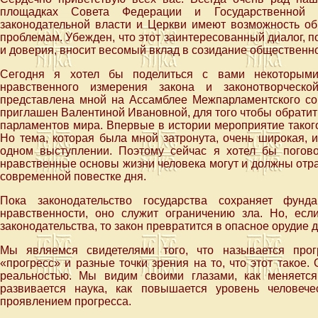
площадках Совета Федерации и Государственной 
законодательной власти и Церкви имеют возможность о
проблемам. Убежден, что этот заинтересованный диалог, 
и доверия, вносит весомый вклад в созидание общественно
Сегодня я хотел бы поделиться с вами некоторым
нравственного измерения закона и законотворческ
представлена мной на Ассамблее Межпарламентского сою
приглашен Валентиной Ивановной, для того чтобы обратит
парламентов мира. Впервые в истории мероприятие таког
Но тема, которая была мной затронута, очень широкая, 
одном выступлении. Поэтому сейчас я хотел бы погов
нравственные основы жизни человека могут и должны отра
современной повестке дня.
Пока законодательство государства сохраняет фунд
нравственности, оно служит ограничению зла. Но, есл
законодательства, то закон превратится в опасное орудие
Мы являемся свидетелями того, что называется прог
«прогресс» и разные точки зрения на то, что этот такое.
реальностью. Мы видим своими глазами, как меняется
развивается наука, как повышается уровень человеч
проявлением прогресса.