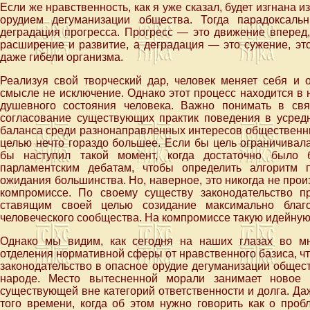
Если же нравственность, как я уже сказал, будет изгнана и
орудием дегуманизации общества. Тогда парадоксаль
деградация прогресса. Прогресс — это движение вперед,
расширение и развитие, а деградация — это сужение, это
даже гибели организма.
Реализуя свой творческий дар, человек меняет себя и 
смысле не исключение. Однако этот процесс находится в 
душевного состояния человека. Важно понимать в свя
согласование существующих практик поведения в усред
баланса среди разнонаправленных интересов общественны
целью нечто гораздо большее. Если бы цель ограничивала
бы наступил такой момент, когда достаточно было
парламентским дебатам, чтобы определить алгоритм 
ожидания большинства. Но, наверное, это никогда не произ
компромиссе. По своему существу законодательство п
ставящим своей целью созидание максимально благ
человеческого сообщества. На компромиссе такую идейную
Однако мы видим, как сегодня на наших глазах во мн
отделения нормативной сферы от нравственного базиса, что,
законодательство в опасное орудие дегуманизации общест
народе. Место вытесненной морали занимает новое 
существующей вне категорий ответственности и долга. Да
того времени, когда об этом нужно говорить как о проб