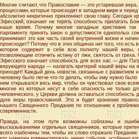
Многие считают, что Православие — это устаревшая вера,
процессами, которые происходят в западном мире и перед 
абсолютно некритично преклоняют свою главу. Сегодня хр
Эфесский, означает не терять способность прилагать Бож
наше время. Почему многие западные христиане так
парламенту принять закон о допустимости однополых со
принимают это как часть своей внутренней жизни и начин
происходит? Потому что в этих общинах нет того, что ест
которое содержит в себе всю полноту нашей веры, я
позволяющим отличить истину от лжи, святость от греха.
Эфесского означает способность для всех нас — для Патр
верующего народа — налагать критерий нашей веры на все
приходит! Каждый день новости, связанные с развитием н
человеку было легче что-то делать, чтобы ему нужно был
ним открывался весь мир, чтобы он чувствовал свое всем
многие из которых несут в себе опасность не только д
человеческого, у Церкви должна оставаться способность 
духе веры православной. Это и будет хранение правосл
нашего Священного Предания по отношению к проблемам,
современности.
Правда, на этом пути возможны соблазны и ошибки
высказываниями отдельных священников, которые претен
всего озабочены тем, чтобы их слово отражало Предание 
кто намерен комментировать некие события, особенно ка