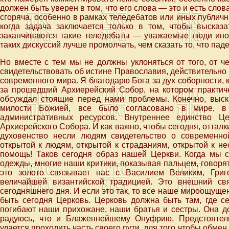
должен быть уверен в том, что его слова — это и есть слов
сгоряча, особенно в рамках теледебатов или иных публичн
когда задача заключается только в том, чтобы высказ
заканчиваются такие теледебаты — уважаемые люди иног
таких дискуссий лучше промолчать, чем сказать то, что па
Но вместе с тем мы не должны уклоняться от того, от 
свидетельствовать об истине Православия, действительно
современного мира. Я благодарю Бога за дух соборности, 
за прошедший Архиерейский Собор, на котором практич
обсуждал стоящие перед нами проблемы. Конечно, выск
милости Божией, все было согласовано в мире, в
административных ресурсов. Внутреннее единство Ц
Архиерейского Собора. И как важно, чтобы сегодня, отталк
духовенство несли людям свидетельство о современно
открытой к людям, открытой к страданиям, открытой к не
помощь! Таков сегодня образ нашей Церкви. Когда мы 
одежды, многие наши критики, показывая пальцем, говорят:
это золото связывает нас с Василием Великим, Григ
величайшей византийской традицией. Это внешний с
сегодняшнего дня. И если это так, то все наше мироощущен
быть сегодня Церковь. Церковь должна быть там, где се
погибают наши прихожане, наши братья и сестры. Она до
радуюсь, что и Блаженнейшему Онуфрию, Предстоятелю
удается проходить часть своего пути, для того чтобы обм