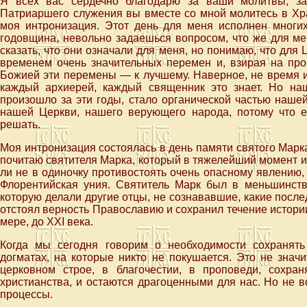
Я всех вас сердечно благодарю за ваши молитвы, за
Патриаршего служения вы вместе со мной молитесь в Хр
моя интронизация. Этот день для меня исполнен многих
годовщина, невольно задаешься вопросом, что же для ме
сказать, что они означали для меня, но понимаю, что для 
временем очень значительных перемен и, взирая на про
Божией эти перемены — к лучшему. Наверное, не время и
каждый архиерей, каждый священник это знает. Но наш
произошло за эти годы, стало органической частью наше
нашей Церкви, нашего верующего народа, потому что 
решать.
Моя интронизация состоялась в день памяти святого Марк
почитаю святителя Марка, который в тяжелейший момент и
ли не в одиночку противостоять очень опасному явлению,
Флорентийская уния. Святитель Марк был в меньшинств
которую делали другие отцы, не сознававшие, какие после
отстоял верность Православию и сохранил течение истории 
мере, до XXI века.
Когда мы сегодня говорим о необходимости сохранят
догматах, на которые никто не покушается. Это не знач
церковном строе, в благочестии, в проповеди, сохра
христианства, и остаются драгоценными для нас. Но не 
процессы.