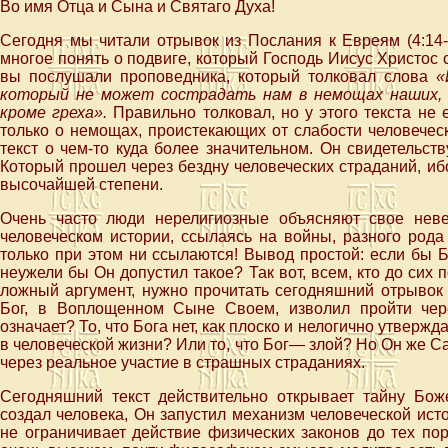
Во имя Отца и Сына и Святаго Духа!
Сегодня мы читали отрывок из Послания к Евреям (4:14-
многое понять о подвиге, который Господь Иисус Христос 
вы послушали проповедника, который толковал слова
«
который не может сострадать нам в немощах наших, н
кроме греха».
Правильно толковал, но у этого текста не 
только о немощах, проистекающих от слабости человечес
текст о чем-то куда более значительном. Он свидетельст
Который прошел через бездну человеческих страданий, иб
высочайшей степени.
Очень часто люди нерелигиозные объясняют свое нев
человеческом истории, ссылаясь на войны, разного рода
только при этом ни ссылаются! Вывод простой: если бы Б
неужели бы Он допустил такое? Так вот, всем, кто до сих 
ложный аргумент, нужно прочитать сегодняшний отрывок
Бог, в Воплощенном Сыне Своем, изволил пройти чере
означает? То, что Бога нет, как плоско и нелогично утвержд
в человеческой жизни? Или то, что Бог— злой? Но Он же Са
через реальное участие в страшных страданиях.
Сегодняшний текст действительно открывает тайну Бож
создал человека, Он запустил механизм человеческой ист
не ограничивает действие физических законов до тех пор