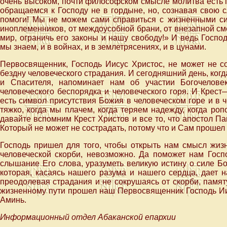
очень высоком, почти философском смысле молитва есть п
обращаемся к Господу не в гордыне, но, сознавая свою с
помоги! Мы не можем сами справиться с жизненными сит
иноплеменников, от междоусобной брани, от внезапной см
мир, ограничь его законы и нашу свободу!» И ведь Господь
мы знаем, и в войнах, и в землетрясениях, и в цунами.
Первосвященник, Господь Иисус Христос, не может не с
бездну человеческого страдания. И сегодняшний день, ко
и Спасителя, напоминает нам об участии Богочеловек
человеческого беспорядка и человеческого горя. И Крест
есть символ присутствия Божия в человеческом горе и в 
тяжко, когда мы плачем, когда теряем надежду, когда роп
давайте вспомним Крест Христов и все то, что апостол П
Который не может не сострадать, потому что и Сам прошел 
Господь пришел для того, чтобы открыть нам смысл жиз
человеческой скорби, невозможно. Да поможет нам Госпо
слышание Его слова, уразуметь великую истину о силе Б
которая, касаясь нашего разума и нашего сердца, дает 
преодолевая страдания и не сокрушаясь от скорби, памят
жизненному пути прошел наш Первосвященник Господь Ии
Аминь.
Информационный отдел Абаканской епархии