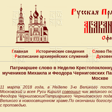
Главная
Исторические сведения
Слово П
Расписание архиерейских служений
Духове
Патриаршее слово в Неделю Крестопоклонну
мучеников Михаила и Феодора Черниговских Па
Москве
11 марта 2018 года, в Неделю 3-ю Великого поста
Московский и всея Руси Кирилл
совершил
чин великого о
Феодора ЧерниговскихПатриаршего Черниговского подв
Великого в новоосвященном храме.По окончании богос
с проповедью.