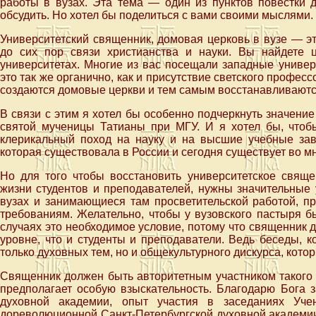
работы в вузах. Эта тема — один из пунктов повестки 
обсудить. Но хотел бы поделиться с вами своими мыслями.
Университетский священник, домовая церковь в вузе — э
до сих пор связи христианства и науки. Вы найдете 
университетах. Многие из вас посещали западные универ
это так же органично, как и присутствие светского професс
создаются домовые церкви и тем самым восстанавливают
В связи с этим я хотел бы особенно подчеркнуть значение
святой мученицы Татианы при МГУ. И я хотел бы, чтоб
клерикальный поход на науку и на высшие учебные зав
которая существовала в России и сегодня существует во м
Но для того чтобы восстановить университетское свяще
жизни студентов и преподавателей, нужны значительные
вузах и занимающиеся там просветительской работой, п
требованиям. Желательно, чтобы у вузовского пастыря б
случаях это необходимое условие, потому что священник 
уровне, что и студенты и преподаватели. Ведь беседы, к
только духовных тем, но и общекультурного дискурса, котор
Священник должен быть авторитетным участником такого 
предполагает особую взыскательность. Благодарю Бога з
духовной академии, опыт участия в заседаниях Уч
дореволюционной Санкт-Петербургской духовной академии