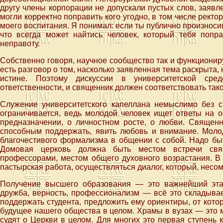
другу члены корпорации не допускали пустых слов, заявл
могли корректно поправить кого угодно, в том числе ректо
моего воспитания. Я понимал: если ты публично произносиш
что всегда может найтись человек, который тебя попра
неправоту.
Собственно говоря, научное сообщество так и функциониру
есть разговор о том, насколько заявленная тема раскрыта,
истине. Поэтому дискуссии в университетской сре
ответственности, и священник должен соответствовать так
Служение университетского капеллана немыслимо без св
ограничивается, ведь молодой человек ищет ответы на 
предназначении, о личностном росте, о любви. Священ
способным поддержать, явить любовь и внимание. Моло
благочестивого формализма в общении с собой. Надо быт
Домовая церковь должна быть местом встречи свящ
профессорами, местом общего духовного возрастания. В 
пастырская работа, осуществляться диалог, который, несом
Получение высшего образования — это важнейший эта
дружба, верность, профессионализм — всё это складывае
поддержать студента, предложить ему ориентиры, от котор
будущее нашего общества в целом. Храмы в вузах — это м
судят о Церкви в целом. Для многих это первая ступень 