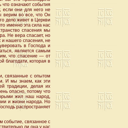
ь что означают события
, если они для него не
 верим во все, что Он
го дело живет в Церкви
что именно эта сила нас
остранство спасения мы
а. Не вера спасает, но
с и нашего спасения, не
 уверовать в Господа и
баться, является самым
им, что спасение — от
й благодати, которая в
и, связанные с опытом
м. И мы знаем, как эти
ей традиции, делая их
ень опасно, потому что
торыми жил наш народ,
рии и жизни народа. Но
Господь распространяет
!
м событие, связанное с
твительно ли она у нас