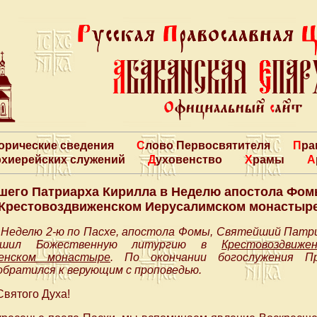
торические сведения
Слово Первосвятителя
Пр
архиерейских служений
Духовенство
Храмы
его Патриарха Кирилла в Неделю апостола Фом
Крестовоздвиженском Иерусалимском монастыр
 в Неделю 2-ю по Пасхе, апостола Фомы, Святейший Патри
ершил Божественную литургию в
Крестовоздвиже
енском монастыре
. По окончании богослужения П
обратился к верующим с проповедью.
Святого Духа!