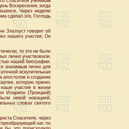
го Спасителя ученикам
день Воскресения, когда
ившееся. Через неделю
ма сделал это, Господь
нн Златоуст говорит об
без нашего участия, Он
тически, то это не было
рых лично участвовали.
астью нашей биографии.
ся значимым лично для
таточной искупительная
а апостолов и создание
Жертве, которую принес
ь наше участие в жизни
оп Иларион (Троицкий)
были некой новацией,
ельных словах святого
риста Спасителя, через
, преобразующей нас по
ли бы это происходило