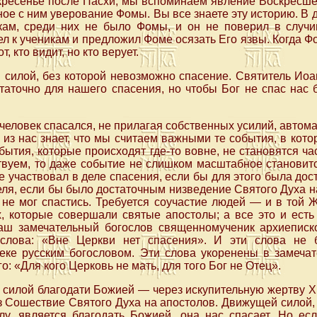
скресенье после Пасхи, мы вспоминаем явление Воскресше
нное с ним уверование Фомы. Вы все знаете эту историю. В 
кам, среди них не было Фомы, и он не поверил в случ
л к ученикам и предложил Фоме осязать Его язвы. Когда Фо
т, кто видит, но кто верует.
 силой, без которой невозможно спасение. Святитель Иоа
таточно для нашего спасения, но чтобы Бог не спас нас 
человек спасался, не прилагая собственных усилий, автома
из нас знает, что мы считаем важными те события, в кото
ытия, которые происходят где-то вовне, не становятся ч
твуем, то даже событие не слишком масштабное становит
е участвовал в деле спасения, если бы для этого была дос
ля, если бы было достаточным низведение Святого Духа н
 не мог спастись. Требуется соучастие людей — и в той 
х, которые совершали святые апостолы; а все это и ест
аш замечательный богослов священномученик архиеписк
 слова: «Вне Церкви нет спасения». И эти слова не 
еке русским богословом. Эти слова укоренены в замечат
: «Для кого Церковь не мать, для того Бог не Отец».
силой благодати Божией — через искупительную жертву Х
з Сошествие Святого Духа на апостолов. Движущей силой
у, является благодать Божией, она нас спасает. Но ес