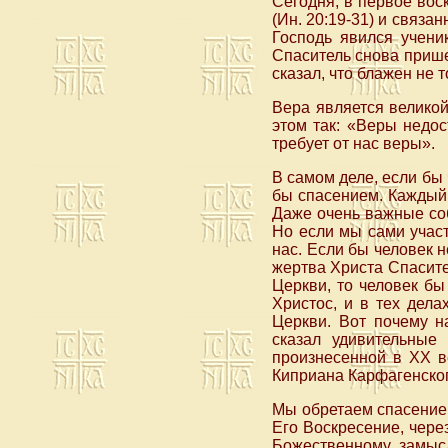
Сегодня, в первое во
(Ин. 20:19-31) и связа
Господь явился учени
Спаситель снова прише
сказал, что блажен не то
Вера является великой
этом так: «Веры недос
требует от нас веры».
В самом деле, если бы 
бы спасением. Каждый 
Даже очень важные соб
Но если мы сами учас
нас. Если бы человек н
жертва Христа Спасите
Церкви, то человек бы
Христос, и в тех дела
Церкви. Вот почему н
сказал удивительные
произнесенной в XX в
Киприана Карфагенского
Мы обретаем спасение 
Его Воскресение, чере
Божественному замысл