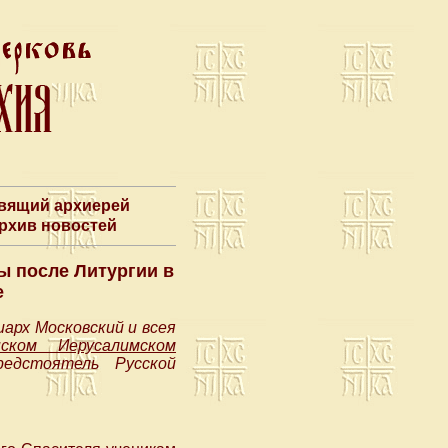
авящий архиерей
Архив новостей
ы после Литургии в
е
арх Московский и всея
нском Иерусалимском
редстоятель Русской