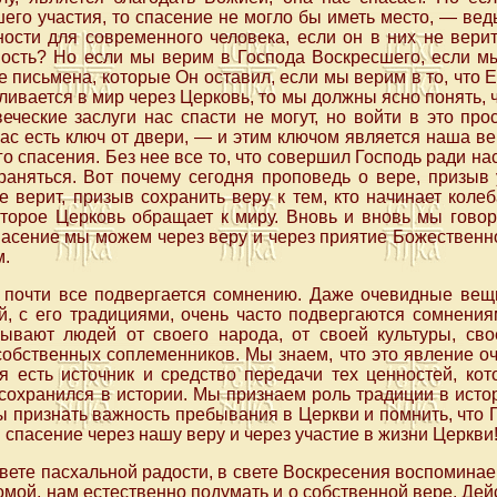
шего участия, то спасение не могло бы иметь место, — вед
ости для современного человека, если он в них не верит
ность? Но если мы верим в Господа Воскресшего, если мы
 письмена, которые Он оставил, если мы верим в то, что Е
ливается в мир через Церковь, то мы должны ясно понять, 
веческие заслуги нас спасти не могут, но войти в это пр
ас есть ключ от двери, — и этим ключом является наша вер
о спасения. Без нее все то, что совершил Господь ради на
раняться. Вот почему сегодня проповедь о вере, призыв
не верит, призыв сохранить веру к тем, кто начинает коле
торое Церковь обращает к миру. Вновь и вновь мы говор
спасение мы можем через веру и через приятие Божественно
м.
 почти все подвергается сомнению. Даже очевидные вещ
ой, с его традициями, очень часто подвергаются сомнения
ывают людей от своего народа, от своей культуры, сво
обственных соплеменников. Мы знаем, что это явление оч
я есть источник и средство передачи тех ценностей, ко
сохранился в истории. Мы признаем роль традиции в исто
 признать важность пребывания в Церкви и помнить, что 
 спасение через нашу веру и через участие в жизни Церкви
свете пасхальной радости, в свете Воскресения воспоминае
мой, нам естественно подумать и о собственной вере. Дейс