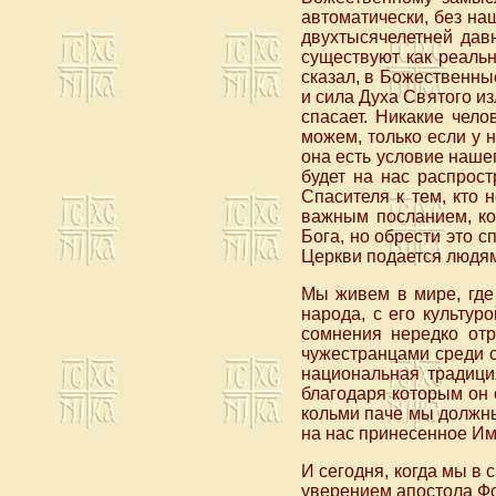
автоматически, без на
двухтысячелетней давн
существуют как реаль
сказал, в Божественные
и сила Духа Святого из
спасает. Никакие чело
можем, только если у н
она есть условие нашег
будет на нас распрост
Спасителя к тем, кто 
важным посланием, ко
Бога, но обрести это 
Церкви подается людя
Мы живем в мире, где
народа, с его культур
сомнения нередко отр
чужестранцами среди с
национальная традици
благодаря которым он 
кольми паче мы должны
на нас принесенное Им
И сегодня, когда мы в 
уверением апостола Фо